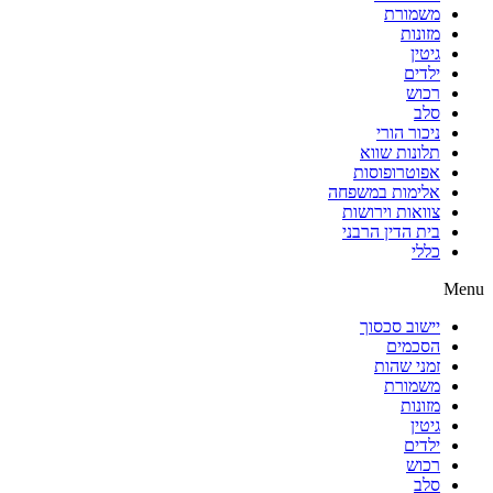
משמורת
מזונות
גיטין
ילדים
רכוש
סלב
ניכור הורי
תלונות שווא
אפוטרופוסות
אלימות במשפחה
צוואות וירושות
בית הדין הרבני
כללי
Menu
יישוב סכסוך
הסכמים
זמני שהות
משמורת
מזונות
גיטין
ילדים
רכוש
סלב