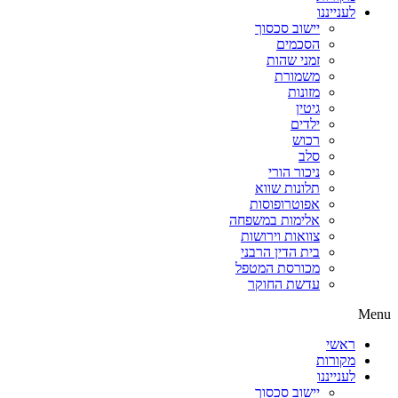
לענייננו
יישוב סכסוך
הסכמים
זמני שהות
משמורת
מזונות
גיטין
ילדים
רכוש
סלב
ניכור הורי
תלונות שווא
אפוטרופוסות
אלימות במשפחה
צוואות וירושות
בית הדין הרבני
מכורסת המטפל
עדשת החוקר
Menu
ראשי
מקורות
לענייננו
יישוב סכסוך