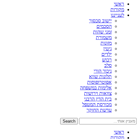
ראשי
מקורות
לענייננו
יישוב סכסוך
הסכמים
זמני שהות
משמורת
מזונות
גיטין
ילדים
רכוש
סלב
ניכור הורי
תלונות שווא
אפוטרופוסות
אלימות במשפחה
צוואות וירושות
בית הדין הרבני
מכורסת המטפל
עדשת החוקר
Search
ראשי
מקורות