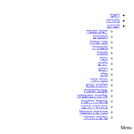
דלג
לתוכן
ראשי
מקורות
לענייננו
יישוב סכסוך
הסכמים
זמני שהות
משמורת
מזונות
גיטין
ילדים
רכוש
סלב
ניכור הורי
תלונות שווא
אפוטרופוסות
אלימות במשפחה
צוואות וירושות
בית הדין הרבני
מכורסת המטפל
עדשת החוקר
Menu