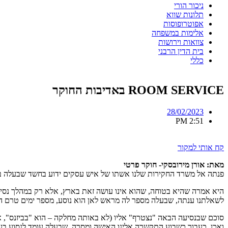
ניכור הורי
תלונות שווא
אפוטרופוסות
אלימות במשפחה
צוואות וירושות
בית הדין הרבני
כללי
ROOM SERVICE באדיבות החוקר
28/02/2023
2:51 PM
קח אותי למקור
מאת: אורן מירובסקי- חוקר פרטי
פנתה אל משרד החקירות שלנו אשתו של איש עסקים ידוע בחשד שבעלה בו
היא אמרה שהיא בטוחה, שהוא אינו עושה זאת בארץ, אלא רק במהלך נסיע
לשאלתנו ענתה, שבעלה מספר לה מראש לאן הוא נוסע, מספר ימים טרם ה
סוכם שבנסיעה הבאה "נצטרף" אליו (לא באותה מחלקה – הוא "בביזנס", 
ואכן, כעבור כשבוע התקשרה אלינו האישה ומסרה, שבעלה עומד לנסוע בעוד 