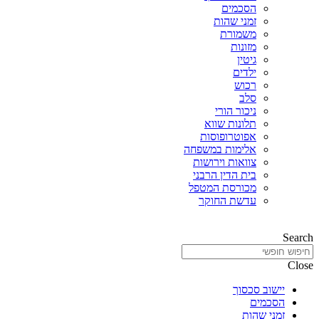
הסכמים
זמני שהות
משמורת
מזונות
גיטין
ילדים
רכוש
סלב
ניכור הורי
תלונות שווא
אפוטרופוסות
אלימות במשפחה
צוואות וירושות
בית הדין הרבני
מכורסת המטפל
עדשת החוקר
Search
Close
יישוב סכסוך
הסכמים
זמני שהות