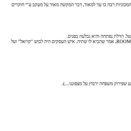
ותנועת הולכי הרגל והמכוניות רבה בו עד למאוד, דבר המקשה מאוד על מעקב ע"י חוקרים
ברבע לחצות, משלא יצאה, אחד החוקרים הסינים עם עגלת מלון ועליה בקבוק קולה, דפק בדלת. האיש פתח את הדלת והחוקר שהתחזה ל- ROOM SERVICE, אמר שהביא לו שתיה. איש העסקים היה לבוש "קז'ואל" ועל
נע שפירוק משפחה ירבוץ על מצפוננו…).