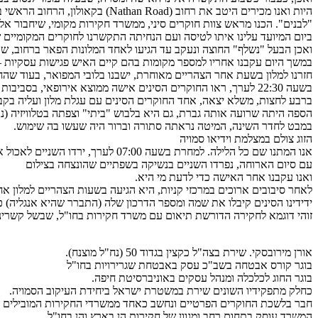
היות ואנו מכירים היטב את רחוב 
"לבנים". הכנו מראש צוות חוקרים סיני, ממשרד חקירות מקומי, שיחבור אלי
ביום המיועד עלינו איתו לטיסה ועם הנחיתה התקשרנו לחוקרים המקומיים 
ואכן הבעל "נשלף" החוצה ונעקב עד הגיעו לאחד המלונות הפאר ברחוב, שם
במשך היום עקבנו אחריו למספר מקומות בהם קיים האיש פגישות עסקיות – ש
חזרנו למלון בשעת אחר הצהריים מאוחרת, ישבנו בלובי המפואר, בעוד שהחו
בשעה 22:30 לערך, ראו החוקרים הסינים אישה ממוצא אירופאי, בסביבות גיל ה-40, לבושה באלגנטיות עם תיק גדול בידה, דופקת על דלת חדרו של הבעל. הדלת נפתחה והיא נבלעה בפנים.
הספה היתה שרועה אותה גברת, גם היא בלבוש "ביתי" וצפתה בטלוויזיה (נ
במבט לחדר השינה, המיטה נראתה סתורה וברור היה שעשו בה שימוש.
הזוג צולם במצלמת וידיאו סמויה
אנו המתנו שם כל הלילה. למחרת בשעה 07:00 לערך, ירדו השניים לאכול ארוחת בוקר במלון. הפעם שניהם היו לבושים טיפ-טופ.
עם סיום הארוחה, נפרדו השניים בנשיקה בשפתיים שהונצחה בצילום
ואנו עקבנו אחר האישה כדי לדעת מי היא.
לאחר סיבובים ארוכים במרכזי קניות, היא הגיעה בשעות הצהריים למלון אח
ידידינו הסינים קיבלו את שמה ומספר הדרכון שלה (התברר שהיא אנגליה) כ
זוהי דוגמא לחקירה הדורשת תיאום עם משרד חקירות בחו"ל, שבשל קשרינו 
אורן מירובסקי. שירת בצה"ל כקצין בגדוד 50 (נח"ל מוצנח).
בוגר קורס אבטחה בשב"כ עסק באבטחת שגרירויות בחו"ל
בוגר החוג לכלכלה ומנהל עסקים באוניברסיטת חיפה.
כחלק מתפקידיו השונים שירת במשטרת ישראל ביחידת העיקוב הסמויה.
חבר בלשכת החוקרים הפרטיים ונחשב כאחד ממשרדי החקירות המובילים 
המשרד עוסק בתחום רחב ומגוון של חקירות הן בארץ והן בחו"ל.