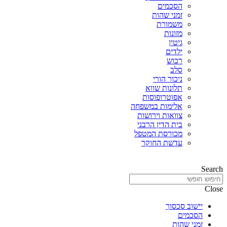
הסכמים
זמני שהות
משמורת
מזונות
גיטין
ילדים
רכוש
סלב
ניכור הורי
תלונות שווא
אפוטרופוסות
אלימות במשפחה
צוואות וירושות
בית הדין הרבני
מכורסת המטפל
עדשת החוקר
Search
Close
יישוב סכסוך
הסכמים
זמני שהות