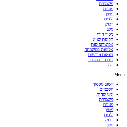
משמורת
מזונות
גיטין
ילדים
רכוש
סלב
ניכור הורי
תלונות שווא
אפוטרופוסות
אלימות במשפחה
צוואות וירושות
בית הדין הרבני
כללי
Menu
יישוב סכסוך
הסכמים
זמני שהות
משמורת
מזונות
גיטין
ילדים
רכוש
סלב