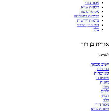
ניכור הורי
תלונות שווא
אפוטרופוסות
אלימות במשפחה
צוואות וירושות
בית הדין הרבני
כללי
אורית בן דור
לענייננו
יישוב סכסוך
הסכמים
זמני שהות
משמורת
מזונות
גיטין
ילדים
רכוש
סלב
ניכור הורי
תלונות שווא