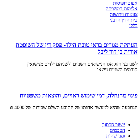
אפוטרופוסות
אלימות במשפחה
צוואות וירושות
בית הדין הרבני
כללי
העתקת מגורים בראי טובת הילד- פסק דין של השופטת
אורית בן דור ליבל
לשני בני הזוג אלו הנישואים השניים ולשניהם ילדים מנישואין
קודמים.השניים נישאו
פינוי מהנחלה, דמי שימוש ראויים, והוצאות משפטיות
הנתבעת שהיא למעשה אחותו של התובע תשלם שכירות של 4000 ₪
יישוב סכסוך
הסכמים
זמני שהות