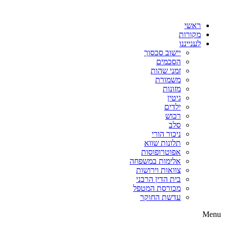
דלג
לתוכן
ראשי
מקורות
לענייננו
יישוב סכסוך
הסכמים
זמני שהות
משמורת
מזונות
גיטין
ילדים
רכוש
סלב
ניכור הורי
תלונות שווא
אפוטרופוסות
אלימות במשפחה
צוואות וירושות
בית הדין הרבני
מכורסת המטפל
עדשת החוקר
Menu