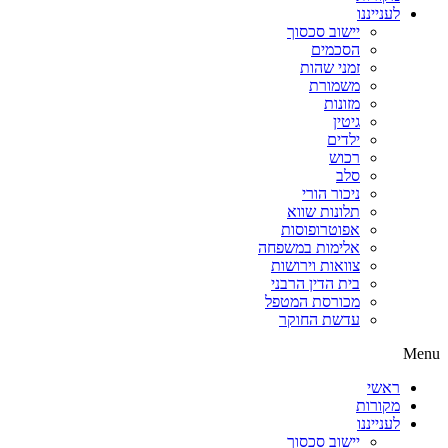
לענייננו
יישוב סכסוך
הסכמים
זמני שהות
משמורת
מזונות
גיטין
ילדים
רכוש
סלב
ניכור הורי
תלונות שווא
אפוטרופוסות
אלימות במשפחה
צוואות וירושות
בית הדין הרבני
מכורסת המטפל
עדשת החוקר
Menu
ראשי
מקורות
לענייננו
יישוב סכסוך