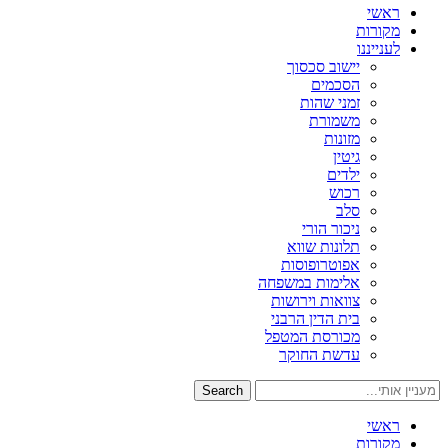
ראשי
מקורות
לענייננו
יישוב סכסוך
הסכמים
זמני שהות
משמורת
מזונות
גיטין
ילדים
רכוש
סלב
ניכור הורי
תלונות שווא
אפוטרופוסות
אלימות במשפחה
צוואות וירושות
בית הדין הרבני
מכורסת המטפל
עדשת החוקר
Search
ראשי
מקורות