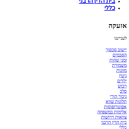
בית הדין הרבני
כללי
אזעקה
לענייננו
יישוב סכסוך
הסכמים
זמני שהות
משמורת
מזונות
גיטין
ילדים
רכוש
סלב
ניכור הורי
תלונות שווא
אפוטרופוסות
אלימות במשפחה
צוואות וירושות
בית הדין הרבני
כללי