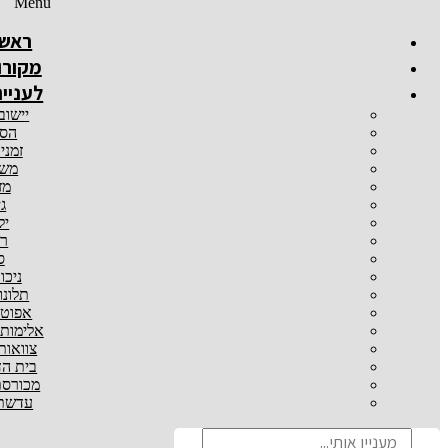
Menu
ראשי
מקורו
לעניינ
יישוב
הסכ
זמני
משמ
מז
גי
יל
רכ
ס
ניכו
תלונו
אפוטר
אלימות
צוואות
בית הד
מכורסת
עדשת 