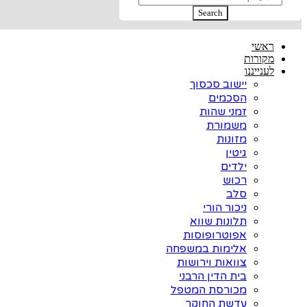
Search
ראשי
מקורות
לענייננו
יישוב סכסוך
הסכמים
זמני שהות
משמורת
מזונות
גיטין
ילדים
רכוש
סלב
ניכור הורי
תלונות שווא
אפוטרופוסות
אלימות במשפחה
צוואות וירושות
בית הדין הרבני
מכורסת המטפל
עדשת החוקר