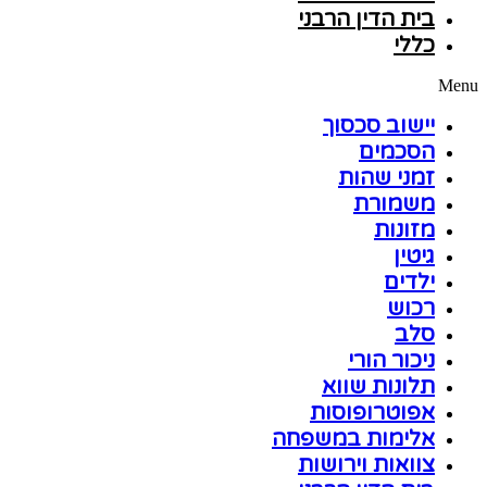
בית הדין הרבני
כללי
Menu
יישוב סכסוך
הסכמים
זמני שהות
משמורת
מזונות
גיטין
ילדים
רכוש
סלב
ניכור הורי
תלונות שווא
אפוטרופוסות
אלימות במשפחה
צוואות וירושות