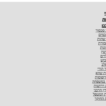
ת
נו
 סכסוך
מים
 שהות
ורת
ונות
טין
דים
וש
לב
ר הורי
ת שווא
ופוסות
 במשפחה
 וירושות
ין הרבני
 המטפל
החוקר