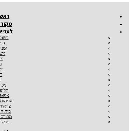
דלג
לתוכן
ראשי
מקורו
לעניינ
יישוב
הסכ
זמני
משמ
מז
גי
יל
רכ
ס
ניכו
תלונו
אפוטר
אלימות
צוואות
בית הד
מכורסת
עדשת 