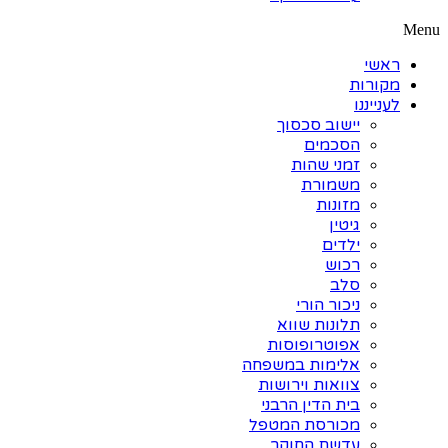
Menu
ראשי
מקורות
לענייננו
יישוב סכסוך
הסכמים
זמני שהות
משמורת
מזונות
גיטין
ילדים
רכוש
סלב
ניכור הורי
תלונות שווא
אפוטרופוסות
אלימות במשפחה
צוואות וירושות
בית הדין הרבני
מכורסת המטפל
עדשת החוקר