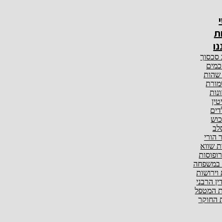
ת
נו
 סכסוך
מים
 שהות
ורת
ונות
טין
דים
וש
לב
ר הורי
ת שווא
ופוסות
 במשפחה
 וירושות
ין הרבני
 המטפל
החוקר