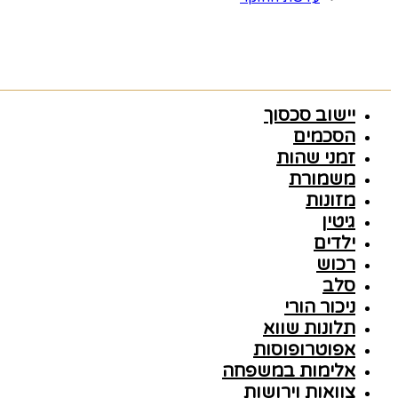
יישוב סכסוך
הסכמים
זמני שהות
משמורת
מזונות
גיטין
ילדים
רכוש
סלב
ניכור הורי
תלונות שווא
אפוטרופוסות
אלימות במשפחה
צוואות וירושות