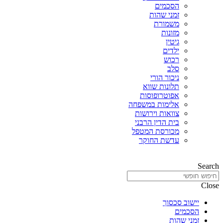
הסכמים
זמני שהות
משמורת
מזונות
גיטין
ילדים
רכוש
סלב
ניכור הורי
תלונות שווא
אפוטרופוסות
אלימות במשפחה
צוואות וירושות
בית הדין הרבני
מכורסת המטפל
עדשת החוקר
Search
Close
יישוב סכסוך
הסכמים
זמני שהות