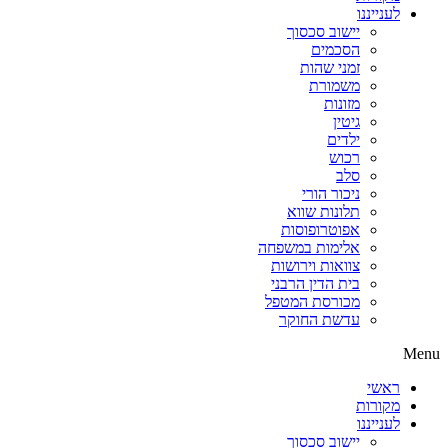
לענייננו
יישוב סכסוך
הסכמים
זמני שהות
משמורת
מזונות
גיטין
ילדים
רכוש
סלב
ניכור הורי
תלונות שווא
אפוטרופוסות
אלימות במשפחה
צוואות וירושות
בית הדין הרבני
מכורסת המטפל
עדשת החוקר
Menu
ראשי
מקורות
לענייננו
יישוב סכסוך