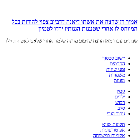
אמיר רז שרצח את אשתו דיאנה דדבייב צפוי להודות בכל
המיוחס לו אחרי שטענות הגנותיו ירדו לטמיון
שנתיים עברו מאז הרצח שזיעזע מדינה שלמה אחרי שלאט לאט התחילו
יישוב סכסוך
הסכמים
זמני שהות
משמורת
מזונות
גיטין
ילדים
רכוש
סלב
ניכור הורי
תלונות שווא
אפוטרופוסות
אלימות במשפחה