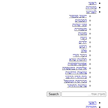
ראשי
מקורות
לענייננו
יישוב סכסוך
הסכמים
זמני שהות
משמורת
מזונות
גיטין
ילדים
רכוש
סלב
ניכור הורי
תלונות שווא
אפוטרופוסות
אלימות במשפחה
צוואות וירושות
בית הדין הרבני
מכורסת המטפל
עדשת החוקר
Search
ראשי
מקורות