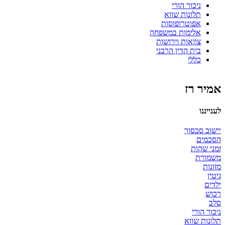
ניכור הורי
תלונות שווא
אפוטרופוסות
אלימות במשפחה
צוואות וירושות
בית הדין הרבני
כללי
אמיר רז
לענייננו
יישוב סכסוך
הסכמים
זמני שהות
משמורת
מזונות
גיטין
ילדים
רכוש
סלב
ניכור הורי
תלונות שווא