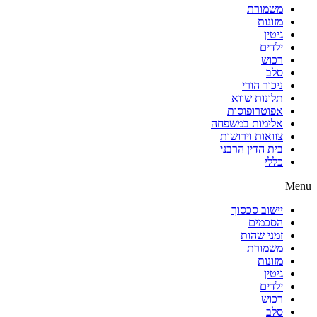
משמורת
מזונות
גיטין
ילדים
רכוש
סלב
ניכור הורי
תלונות שווא
אפוטרופוסות
אלימות במשפחה
צוואות וירושות
בית הדין הרבני
כללי
Menu
יישוב סכסוך
הסכמים
זמני שהות
משמורת
מזונות
גיטין
ילדים
רכוש
סלב