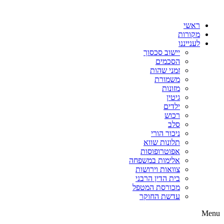
דלג
לתוכן
ראשי
מקורות
לענייננו
יישוב סכסוך
הסכמים
זמני שהות
משמורת
מזונות
גיטין
ילדים
רכוש
סלב
ניכור הורי
תלונות שווא
אפוטרופוסות
אלימות במשפחה
צוואות וירושות
בית הדין הרבני
מכורסת המטפל
עדשת החוקר
Menu