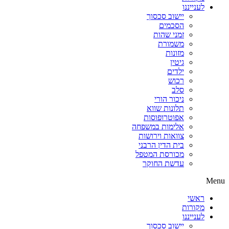
לענייננו
יישוב סכסוך
הסכמים
זמני שהות
משמורת
מזונות
גיטין
ילדים
רכוש
סלב
ניכור הורי
תלונות שווא
אפוטרופוסות
אלימות במשפחה
צוואות וירושות
בית הדין הרבני
מכורסת המטפל
עדשת החוקר
Menu
ראשי
מקורות
לענייננו
יישוב סכסוך