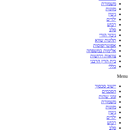
משמורת
מזונות
גיטין
ילדים
רכוש
סלב
ניכור הורי
תלונות שווא
אפוטרופוסות
אלימות במשפחה
צוואות וירושות
בית הדין הרבני
כללי
Menu
יישוב סכסוך
הסכמים
זמני שהות
משמורת
מזונות
גיטין
ילדים
רכוש
סלב