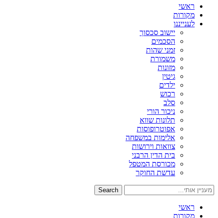
ראשי
מקורות
לענייננו
יישוב סכסוך
הסכמים
זמני שהות
משמורת
מזונות
גיטין
ילדים
רכוש
סלב
ניכור הורי
תלונות שווא
אפוטרופוסות
אלימות במשפחה
צוואות וירושות
בית הדין הרבני
מכורסת המטפל
עדשת החוקר
Search
ראשי
מקורות