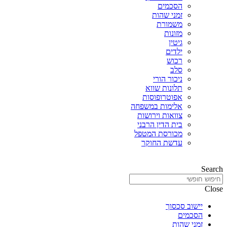
הסכמים
זמני שהות
משמורת
מזונות
גיטין
ילדים
רכוש
סלב
ניכור הורי
תלונות שווא
אפוטרופוסות
אלימות במשפחה
צוואות וירושות
בית הדין הרבני
מכורסת המטפל
עדשת החוקר
Search
Close
יישוב סכסוך
הסכמים
זמני שהות