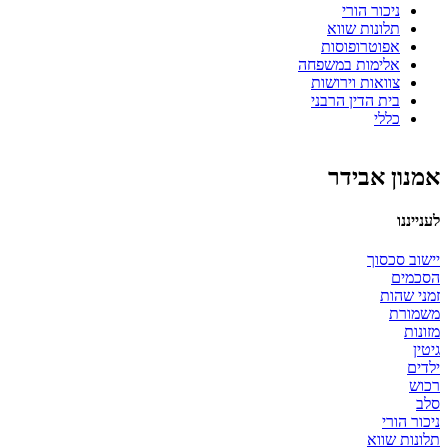
ניכור הורי
תלונות שווא
אפוטרופוסות
אלימות במשפחה
צוואות וירושות
בית הדין הרבני
כללי
אמנון אבידר
לענייננו
יישוב סכסוך
הסכמים
זמני שהות
משמורת
מזונות
גיטין
ילדים
רכוש
סלב
ניכור הורי
תלונות שווא