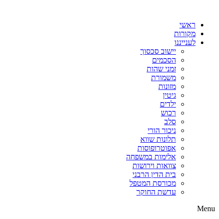
דלג
לתוכן
ראשי
מקורות
לענייננו
יישוב סכסוך
הסכמים
זמני שהות
משמורת
מזונות
גיטין
ילדים
רכוש
סלב
ניכור הורי
תלונות שווא
אפוטרופוסות
אלימות במשפחה
צוואות וירושות
בית הדין הרבני
מכורסת המטפל
עדשת החוקר
Menu