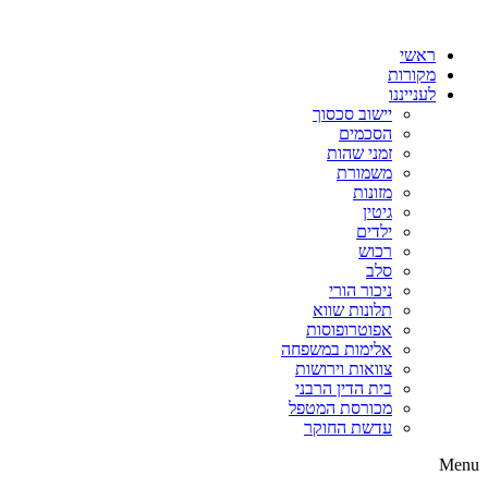
דלג
לתוכן
ראשי
מקורות
לענייננו
יישוב סכסוך
הסכמים
זמני שהות
משמורת
מזונות
גיטין
ילדים
רכוש
סלב
ניכור הורי
תלונות שווא
אפוטרופוסות
אלימות במשפחה
צוואות וירושות
בית הדין הרבני
מכורסת המטפל
עדשת החוקר
Menu