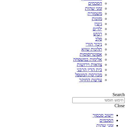
הסכמים
זמני שהות
משמורת
מזונות
גיטין
ילדים
רכוש
סלב
ניכור הורי
תלונות שווא
אפוטרופוסות
אלימות במשפחה
צוואות וירושות
בית הדין הרבני
מכורסת המטפל
עדשת החוקר
Search
Close
יישוב סכסוך
הסכמים
זמני שהות