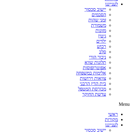
לענייננו
יישוב סכסוך
הסכמים
זמני שהות
משמורת
מזונות
גיטין
ילדים
רכוש
סלב
ניכור הורי
תלונות שווא
אפוטרופוסות
אלימות במשפחה
צוואות וירושות
בית הדין הרבני
מכורסת המטפל
עדשת החוקר
Menu
ראשי
מקורות
לענייננו
יישוב סכסוך