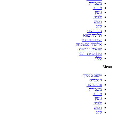
משמורת
מזונות
גיטין
ילדים
רכוש
סלב
ניכור הורי
תלונות שווא
אפוטרופוסות
אלימות במשפחה
צוואות וירושות
בית הדין הרבני
כללי
Menu
יישוב סכסוך
הסכמים
זמני שהות
משמורת
מזונות
גיטין
ילדים
רכוש
סלב