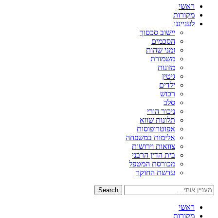
ראשי
מקורות
לענייננו
יישוב סכסוך
הסכמים
זמני שהות
משמורת
מזונות
גיטין
ילדים
רכוש
סלב
ניכור הורי
תלונות שווא
אפוטרופוסות
אלימות במשפחה
צוואות וירושות
בית הדין הרבני
מכורסת המטפל
עדשת החוקר
Search
ראשי
מקורות