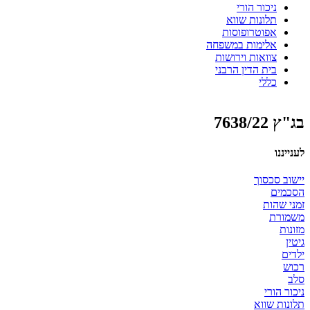
ניכור הורי
תלונות שווא
אפוטרופוסות
אלימות במשפחה
צוואות וירושות
בית הדין הרבני
כללי
בג"ץ 7638/22
לענייננו
יישוב סכסוך
הסכמים
זמני שהות
משמורת
מזונות
גיטין
ילדים
רכוש
סלב
ניכור הורי
תלונות שווא