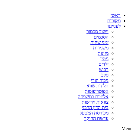
דלג
לתוכן
ראשי
מקורות
לענייננו
יישוב סכסוך
הסכמים
זמני שהות
משמורת
מזונות
גיטין
ילדים
רכוש
סלב
ניכור הורי
תלונות שווא
אפוטרופוסות
אלימות במשפחה
צוואות וירושות
בית הדין הרבני
מכורסת המטפל
עדשת החוקר
Menu