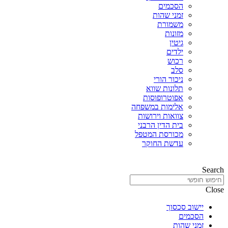
הסכמים
זמני שהות
משמורת
מזונות
גיטין
ילדים
רכוש
סלב
ניכור הורי
תלונות שווא
אפוטרופוסות
אלימות במשפחה
צוואות וירושות
בית הדין הרבני
מכורסת המטפל
עדשת החוקר
Search
Close
יישוב סכסוך
הסכמים
זמני שהות