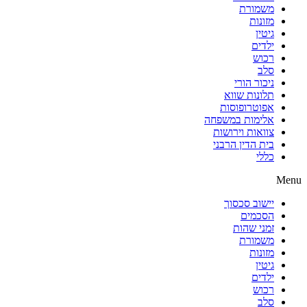
משמורת
מזונות
גיטין
ילדים
רכוש
סלב
ניכור הורי
תלונות שווא
אפוטרופוסות
אלימות במשפחה
צוואות וירושות
בית הדין הרבני
כללי
Menu
יישוב סכסוך
הסכמים
זמני שהות
משמורת
מזונות
גיטין
ילדים
רכוש
סלב