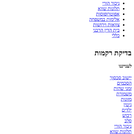
ניכור הורי
תלונות שווא
אפוטרופוסות
אלימות במשפחה
צוואות וירושות
בית הדין הרבני
כללי
בדיקת רקמות
לענייננו
יישוב סכסוך
הסכמים
זמני שהות
משמורת
מזונות
גיטין
ילדים
רכוש
סלב
ניכור הורי
תלונות שווא