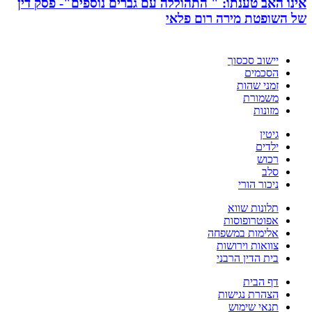
אינו האב טענתו: " התהוללה עם גברים נוספים"- פסק דין
של השופטת מירה רום פלאי
יישוב סכסוך
הסכמים
זמני שהות
משמורת
מזונות
גיטין
ילדים
רכוש
סלב
ניכור הורי
תלונות שווא
אפוטרופוסות
אלימות במשפחה
צוואות וירושות
בית הדין הרבני
דף הבית
הצהרת נגישות
תנאי שימוש