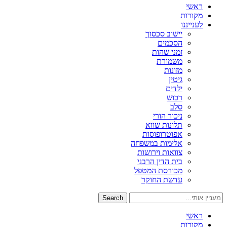
ראשי
מקורות
לענייננו
יישוב סכסוך
הסכמים
זמני שהות
משמורת
מזונות
גיטין
ילדים
רכוש
סלב
ניכור הורי
תלונות שווא
אפוטרופוסות
אלימות במשפחה
צוואות וירושות
בית הדין הרבני
מכורסת המטפל
עדשת החוקר
Search
ראשי
מקורות