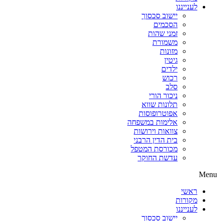
לענייננו
יישוב סכסוך
הסכמים
זמני שהות
משמורת
מזונות
גיטין
ילדים
רכוש
סלב
ניכור הורי
תלונות שווא
אפוטרופוסות
אלימות במשפחה
צוואות וירושות
בית הדין הרבני
מכורסת המטפל
עדשת החוקר
Menu
ראשי
מקורות
לענייננו
יישוב סכסוך