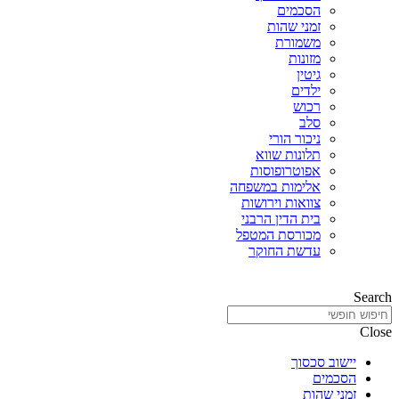
הסכמים
זמני שהות
משמורת
מזונות
גיטין
ילדים
רכוש
סלב
ניכור הורי
תלונות שווא
אפוטרופוסות
אלימות במשפחה
צוואות וירושות
בית הדין הרבני
מכורסת המטפל
עדשת החוקר
Search
Close
יישוב סכסוך
הסכמים
זמני שהות