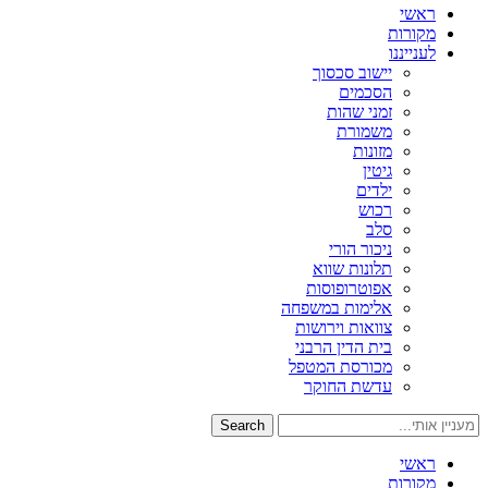
ראשי
מקורות
לענייננו
יישוב סכסוך
הסכמים
זמני שהות
משמורת
מזונות
גיטין
ילדים
רכוש
סלב
ניכור הורי
תלונות שווא
אפוטרופוסות
אלימות במשפחה
צוואות וירושות
בית הדין הרבני
מכורסת המטפל
עדשת החוקר
Search
ראשי
מקורות