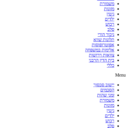
משמורת
מזונות
גיטין
ילדים
רכוש
סלב
ניכור הורי
תלונות שווא
אפוטרופוסות
אלימות במשפחה
צוואות וירושות
בית הדין הרבני
כללי
Menu
יישוב סכסוך
הסכמים
זמני שהות
משמורת
מזונות
גיטין
ילדים
רכוש
סלב