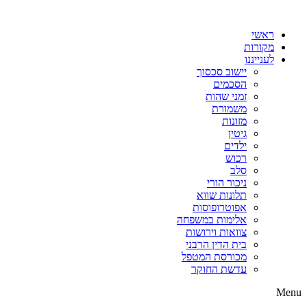
דלג
לתוכן
ראשי
מקורות
לענייננו
יישוב סכסוך
הסכמים
זמני שהות
משמורת
מזונות
גיטין
ילדים
רכוש
סלב
ניכור הורי
תלונות שווא
אפוטרופוסות
אלימות במשפחה
צוואות וירושות
בית הדין הרבני
מכורסת המטפל
עדשת החוקר
Menu