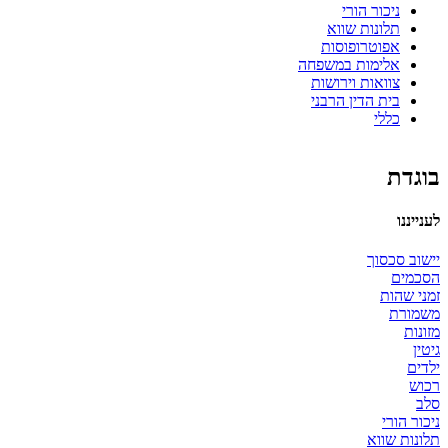
ניכור הורי
תלונות שווא
אפוטרופוסות
אלימות במשפחה
צוואות וירושות
בית הדין הרבני
כללי
בוגדת
לענייננו
יישוב סכסוך
הסכמים
זמני שהות
משמורת
מזונות
גיטין
ילדים
רכוש
סלב
ניכור הורי
תלונות שווא