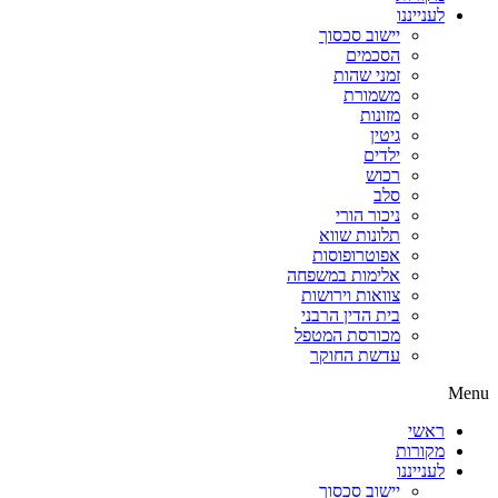
לענייננו
יישוב סכסוך
הסכמים
זמני שהות
משמורת
מזונות
גיטין
ילדים
רכוש
סלב
ניכור הורי
תלונות שווא
אפוטרופוסות
אלימות במשפחה
צוואות וירושות
בית הדין הרבני
מכורסת המטפל
עדשת החוקר
Menu
ראשי
מקורות
לענייננו
יישוב סכסוך