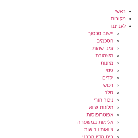
לג
תוכן
ראשי
מקורות
לענייננו
יישוב סכסוך
הסכמים
זמני שהות
משמורת
מזונות
גיטין
ילדים
רכוש
סלב
ניכור הורי
תלונות שווא
אפוטרופוסות
אלימות במשפחה
צוואות וירושות
בית הדין הרבני