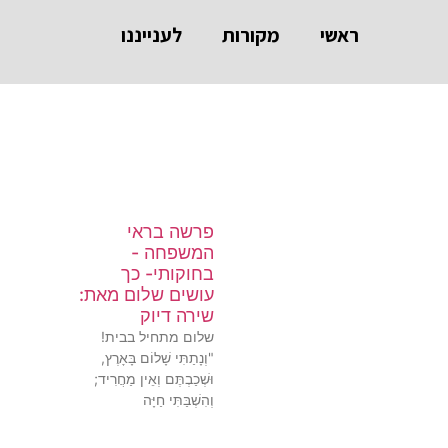
ראשי
מקורות
לענייננו
פרשה בראי
המשפחה -
בחוקותי- כך
עושים שלום מאת:
שירה דיוק
שלום מתחיל בבית!
"וְנָתַתִּי שָׁלוֹם בָּאָרֶץ,
וּשְׁכַבְתֶּם וְאֵין מַחֲרִיד;
וְהִשְׁבַּתִּי חַיָּה