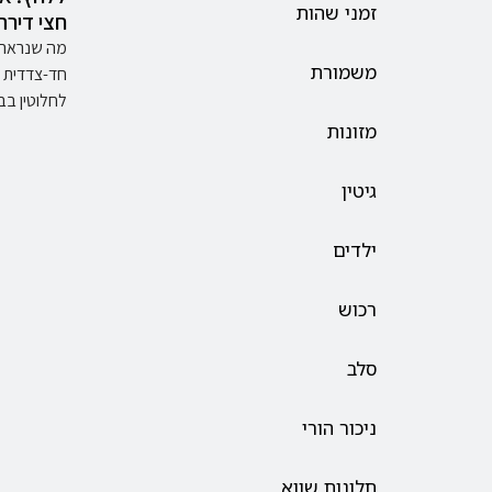
זמני שהות
חצי דירה
מה שנראה
משמורת
חד-צדדית 
לחלוטין ב
מזונות
גיטין
ילדים
רכוש
סלב
ניכור הורי
תלונות שווא