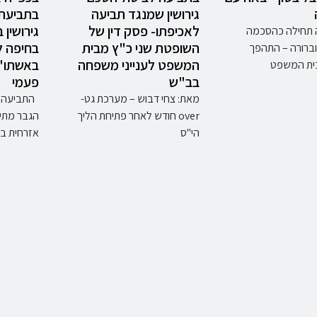
גירושין שמנגד תביעה
בתביעת 
לאכיפתו- פסק דין של
גירושין 
 תחילה כהסכמה
השופטת שני כ"ץ מבית
בחיפה 
וברורה – התהפך
המשפט לענייני משפחה
באשתו" 
בית המשפט
בב"ש
פעמי
מאת: צחי דבוש – מערכת גט-
התביעה ל
over חודש לאחר פתיחת הליך
הגבר מתיי
הי"ס
אזרחית ב