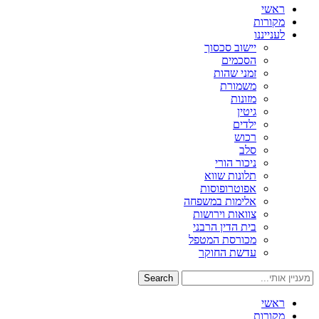
ראשי
מקורות
לענייננו
יישוב סכסוך
הסכמים
זמני שהות
משמורת
מזונות
גיטין
ילדים
רכוש
סלב
ניכור הורי
תלונות שווא
אפוטרופוסות
אלימות במשפחה
צוואות וירושות
בית הדין הרבני
מכורסת המטפל
עדשת החוקר
Search
ראשי
מקורות