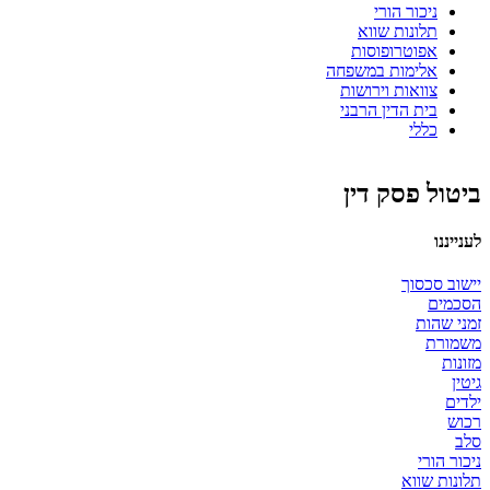
ניכור הורי
תלונות שווא
אפוטרופוסות
אלימות במשפחה
צוואות וירושות
בית הדין הרבני
כללי
ביטול פסק דין
לענייננו
יישוב סכסוך
הסכמים
זמני שהות
משמורת
מזונות
גיטין
ילדים
רכוש
סלב
ניכור הורי
תלונות שווא