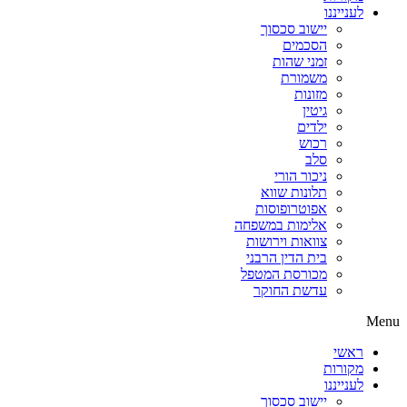
לענייננו
יישוב סכסוך
הסכמים
זמני שהות
משמורת
מזונות
גיטין
ילדים
רכוש
סלב
ניכור הורי
תלונות שווא
אפוטרופוסות
אלימות במשפחה
צוואות וירושות
בית הדין הרבני
מכורסת המטפל
עדשת החוקר
Menu
ראשי
מקורות
לענייננו
יישוב סכסוך