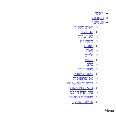
דלג
לתוכן
ראשי
מקורות
לענייננו
יישוב סכסוך
הסכמים
זמני שהות
משמורת
מזונות
גיטין
ילדים
רכוש
סלב
ניכור הורי
תלונות שווא
אפוטרופוסות
אלימות במשפחה
צוואות וירושות
בית הדין הרבני
מכורסת המטפל
עדשת החוקר
Menu