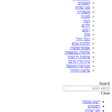
הסכמים
זמני שהות
משמורת
מזונות
גיטין
ילדים
רכוש
סלב
ניכור הורי
תלונות שווא
אפוטרופוסות
אלימות במשפחה
צוואות וירושות
בית הדין הרבני
מכורסת המטפל
עדשת החוקר
Search
Close
יישוב סכסוך
הסכמים
זמני שהות