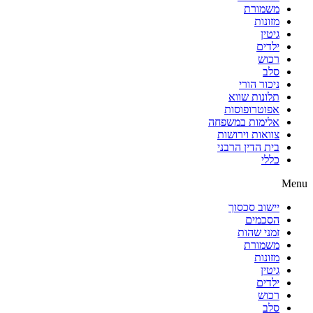
משמורת
מזונות
גיטין
ילדים
רכוש
סלב
ניכור הורי
תלונות שווא
אפוטרופוסות
אלימות במשפחה
צוואות וירושות
בית הדין הרבני
כללי
Menu
יישוב סכסוך
הסכמים
זמני שהות
משמורת
מזונות
גיטין
ילדים
רכוש
סלב