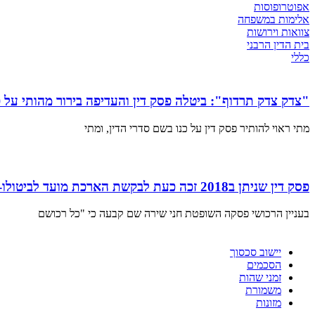
אפוטרופוסות
אלימות במשפחה
צוואות וירושות
בית הדין הרבני
כללי
"צדק צדק תרדוף": ביטלה פסק דין והעדיפה בירור מהותי על 
מתי ראוי להותיר פסק דין על כנו בשם סדרי הדין, ומתי
פסק דין שניתן ב2018 זכה כעת לבקשת הארכת מועד לביטולו- פסק דין והחלטה של השופטת רבקה מקייס
בעניין הרכושי פסקה השופטת חני שירה שם קבעה כי "כל רכושם
יישוב סכסוך
הסכמים
זמני שהות
משמורת
מזונות