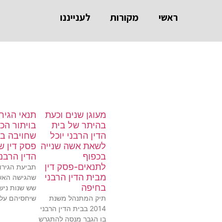
ראשי
מקורות
לענייננו
מעוגן שנים וכעת
תנאי הגירו
בהיתר של בית
בויתור הכ
הדין הרבני יוכל
שחויבה ב
לשאת אשה שנייה
פסק דין ש
בכפוף
הדין הרבנ
לתנאים-פסק דין
תביעת הגירוש
מבית הדין הרבני
שהגישה האש
בחיפה
שש שנות נישו
תיק המתנהל משנת
שיחסיהם עלו
2014 בבית הדין הרבני
בו הגבר מנסה להתגרש