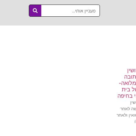
שין
תובה
מלואה-
ל בית
י בחיפה
ין
ה לאחר
אין ולאחר