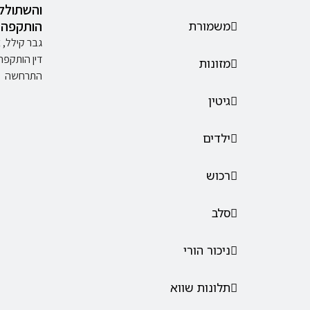
והשתולל 
הותקפה 
משמורת
גבר קילל, 
דין הותקפ
מזונות
התרחשה
גיטין
ילדים
רכוש
סלב
ניכור הורי
תלונות שווא