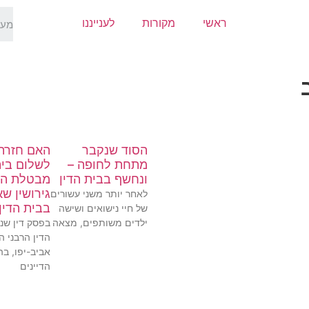
ראשי
מקורות
לענייננו
הסוד שנקבר
האם חזרת
מתחת לחופה –
לשלום בי
ונחשף בבית הדין
מבטלת ה
גירושין ש
לאחר יותר משני עשורים
בבית הדין
של חיי נישואים ושישה
ילדים משותפים, מצאה
בפסק דין שני
הדין הרבני ה
אביב-יפו, בה
הדיינים