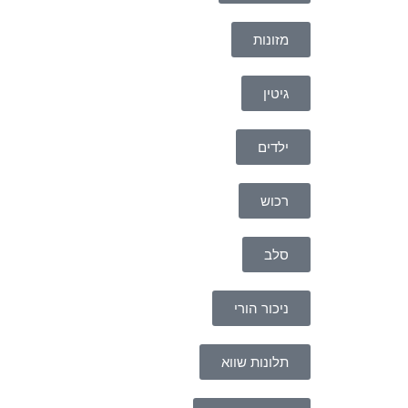
מזונות
גיטין
ילדים
רכוש
סלב
ניכור הורי
תלונות שווא