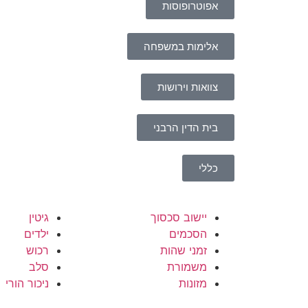
אפוטרופוסות
אלימות במשפחה
צוואות וירושות
בית הדין הרבני
כללי
יישוב סכסוך
גיטין
הסכמים
ילדים
זמני שהות
רכוש
משמורת
סלב
מזונות
ניכור הורי