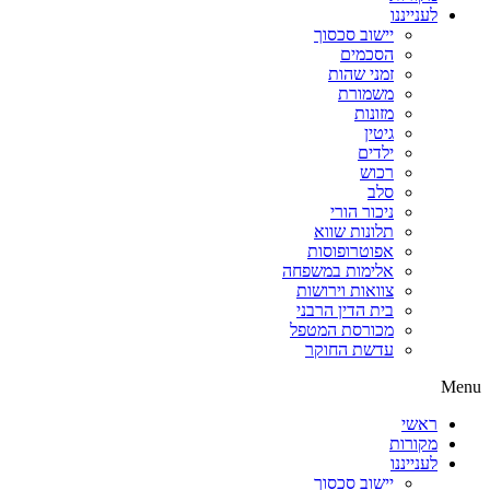
לענייננו
יישוב סכסוך
הסכמים
זמני שהות
משמורת
מזונות
גיטין
ילדים
רכוש
סלב
ניכור הורי
תלונות שווא
אפוטרופוסות
אלימות במשפחה
צוואות וירושות
בית הדין הרבני
מכורסת המטפל
עדשת החוקר
Menu
ראשי
מקורות
לענייננו
יישוב סכסוך