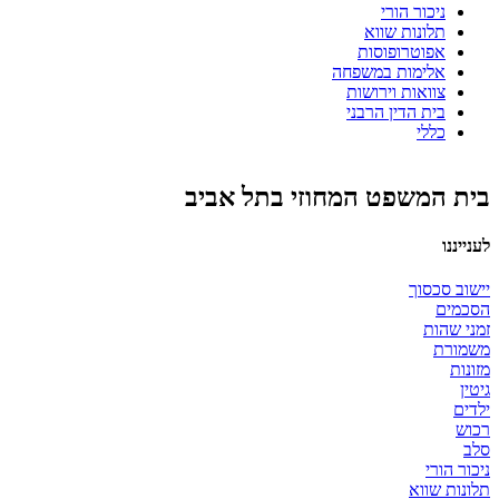
ניכור הורי
תלונות שווא
אפוטרופוסות
אלימות במשפחה
צוואות וירושות
בית הדין הרבני
כללי
בית המשפט המחוזי בתל אביב
לענייננו
יישוב סכסוך
הסכמים
זמני שהות
משמורת
מזונות
גיטין
ילדים
רכוש
סלב
ניכור הורי
תלונות שווא