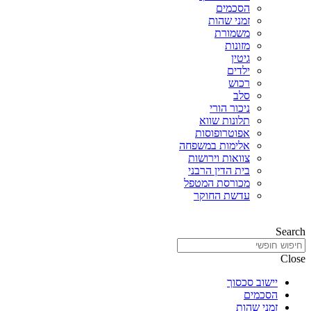
הסכמים
זמני שהות
משמורת
מזונות
גיטין
ילדים
רכוש
סלב
ניכור הורי
תלונות שווא
אפוטרופוסות
אלימות במשפחה
צוואות וירושות
בית הדין הרבני
מכורסת המטפל
עדשת החוקר
Search
Close
יישוב סכסוך
הסכמים
זמני שהות