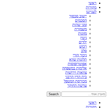
ראשי
מקורות
לענייננו
יישוב סכסוך
הסכמים
זמני שהות
משמורת
מזונות
גיטין
ילדים
רכוש
סלב
ניכור הורי
תלונות שווא
אפוטרופוסות
אלימות במשפחה
צוואות וירושות
בית הדין הרבני
מכורסת המטפל
עדשת החוקר
Search
ראשי
מקורות