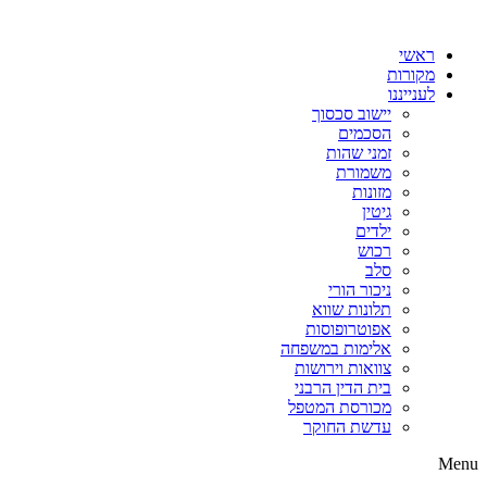
דלג
לתוכן
ראשי
מקורות
לענייננו
יישוב סכסוך
הסכמים
זמני שהות
משמורת
מזונות
גיטין
ילדים
רכוש
סלב
ניכור הורי
תלונות שווא
אפוטרופוסות
אלימות במשפחה
צוואות וירושות
בית הדין הרבני
מכורסת המטפל
עדשת החוקר
Menu