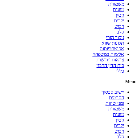
משמורת
מזונות
גיטין
ילדים
רכוש
סלב
ניכור הורי
תלונות שווא
אפוטרופוסות
אלימות במשפחה
צוואות וירושות
בית הדין הרבני
כללי
Menu
יישוב סכסוך
הסכמים
זמני שהות
משמורת
מזונות
גיטין
ילדים
רכוש
סלב