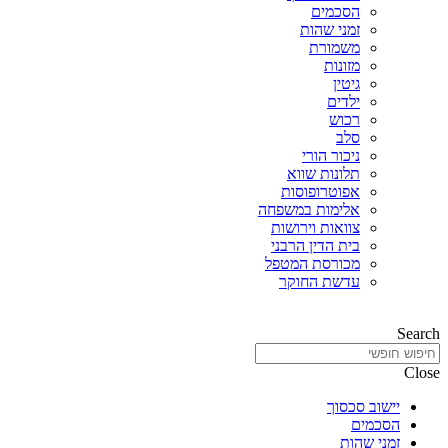
הסכמים
זמני שהות
משמורת
מזונות
גיטין
ילדים
רכוש
סלב
ניכור הורי
תלונות שווא
אפוטרופוסות
אלימות במשפחה
צוואות וירושות
בית הדין הרבני
מכורסת המטפל
עדשת החוקר
Search
Close
יישוב סכסוך
הסכמים
זמני שהות