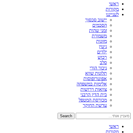
ראשי
מקורות
לענייננו
יישוב סכסוך
הסכמים
זמני שהות
משמורת
מזונות
גיטין
ילדים
רכוש
סלב
ניכור הורי
תלונות שווא
אפוטרופוסות
אלימות במשפחה
צוואות וירושות
בית הדין הרבני
מכורסת המטפל
עדשת החוקר
Search
ראשי
מקורות