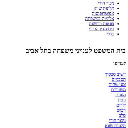
ניכור הורי
תלונות שווא
אפוטרופוסות
אלימות במשפחה
צוואות וירושות
בית הדין הרבני
כללי
בית המשפט לענייני משפחה בתל אביב
לענייננו
יישוב סכסוך
הסכמים
זמני שהות
משמורת
מזונות
גיטין
ילדים
רכוש
סלב
ניכור הורי
תלונות שווא