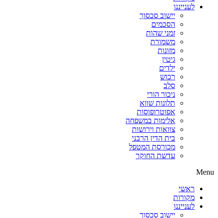
לענייננו
יישוב סכסוך
הסכמים
זמני שהות
משמורת
מזונות
גיטין
ילדים
רכוש
סלב
ניכור הורי
תלונות שווא
אפוטרופוסות
אלימות במשפחה
צוואות וירושות
בית הדין הרבני
מכורסת המטפל
עדשת החוקר
Menu
ראשי
מקורות
לענייננו
יישוב סכסוך