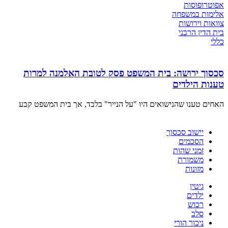
אפוטרופוסות
אלימות במשפחה
צוואות וירושות
בית הדין הרבני
כללי
סכסוך ירושה: בית המשפט פסק לטובת האלמנה למרות
טענות הילדים
האחים טענו שהנישואים היו "על הנייר" בלבד, אך בית המשפט קבע
יישוב סכסוך
הסכמים
זמני שהות
משמורת
מזונות
גיטין
ילדים
רכוש
סלב
ניכור הורי