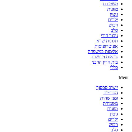
משמורת
מזונות
גיטין
ילדים
רכוש
סלב
ניכור הורי
תלונות שווא
אפוטרופוסות
אלימות במשפחה
צוואות וירושות
בית הדין הרבני
כללי
Menu
יישוב סכסוך
הסכמים
זמני שהות
משמורת
מזונות
גיטין
ילדים
רכוש
סלב