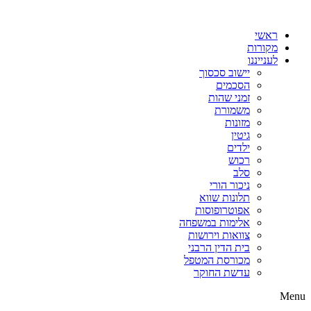
דלג
לתוכן
ראשי
מקורות
לענייננו
יישוב סכסוך
הסכמים
זמני שהות
משמורת
מזונות
גיטין
ילדים
רכוש
סלב
ניכור הורי
תלונות שווא
אפוטרופוסות
אלימות במשפחה
צוואות וירושות
בית הדין הרבני
מכורסת המטפל
עדשת החוקר
Menu