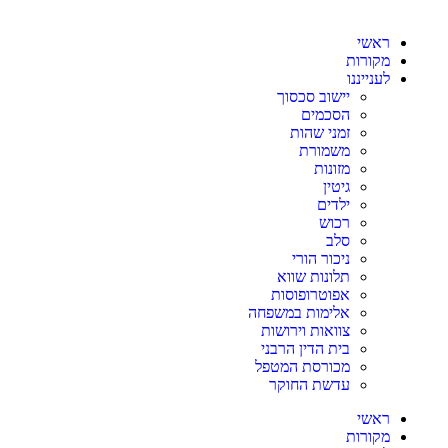
ראשי
מקורות
לענייננו
יישוב סכסוך
הסכמים
זמני שהות
משמורת
מזונות
גיטין
ילדים
רכוש
סלב
ניכור הורי
תלונות שווא
אפוטרופוסות
אלימות במשפחה
צוואות וירושות
בית הדין הרבני
מכורסת המטפל
עדשת החוקר
ראשי
מקורות