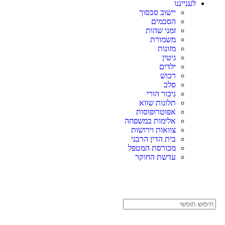
לענייננו
יישוב סכסוך
הסכמים
זמני שהות
משמורת
מזונות
גיטין
ילדים
רכוש
סלב
ניכור הורי
תלונות שווא
אפוטרופוסות
אלימות במשפחה
צוואות וירושות
בית הדין הרבני
מכורסת המטפל
עדשת החוקר