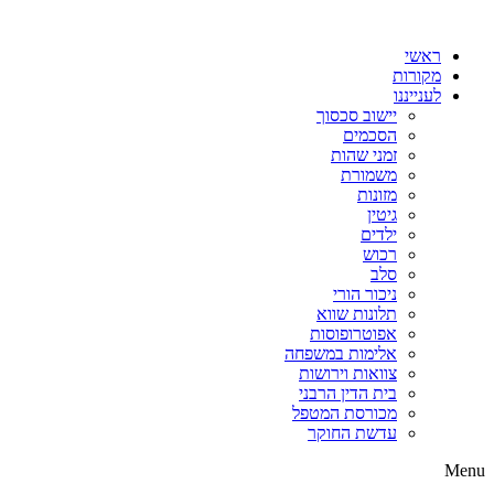
דלג
לתוכן
ראשי
מקורות
לענייננו
יישוב סכסוך
הסכמים
זמני שהות
משמורת
מזונות
גיטין
ילדים
רכוש
סלב
ניכור הורי
תלונות שווא
אפוטרופוסות
אלימות במשפחה
צוואות וירושות
בית הדין הרבני
מכורסת המטפל
עדשת החוקר
Menu