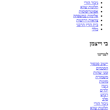
ניכור הורי
תלונות שווא
אפוטרופוסות
אלימות במשפחה
צוואות וירושות
בית הדין הרבני
כללי
בי וייצמן
לענייננו
יישוב סכסוך
הסכמים
זמני שהות
משמורת
מזונות
גיטין
ילדים
רכוש
סלב
ניכור הורי
תלונות שווא