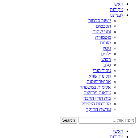
ראשי
מקורות
לענייננו
יישוב סכסוך
הסכמים
זמני שהות
משמורת
מזונות
גיטין
ילדים
רכוש
סלב
ניכור הורי
תלונות שווא
אפוטרופוסות
אלימות במשפחה
צוואות וירושות
בית הדין הרבני
מכורסת המטפל
עדשת החוקר
Search
ראשי
מקורות