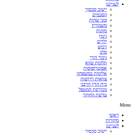
לענייננו
יישוב סכסוך
הסכמים
זמני שהות
משמורת
מזונות
גיטין
ילדים
רכוש
סלב
ניכור הורי
תלונות שווא
אפוטרופוסות
אלימות במשפחה
צוואות וירושות
בית הדין הרבני
מכורסת המטפל
עדשת החוקר
Menu
ראשי
מקורות
לענייננו
יישוב סכסוך