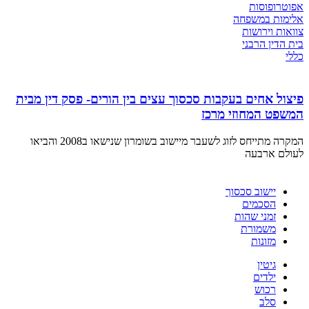
אפוטרופוסות
אלימות במשפחה
צוואות וירושות
בית הדין הרבני
כללי
פיצול אחים בעקבות סכסוך עצים בין הורים- פסק דין מבית
המשפט המחוזי מרכז
המקרה מתייחס לזוג לשעבר מיישוב בשומרון שנישאו ב2008 והביאו
לעולם ארבעה
יישוב סכסוך
הסכמים
זמני שהות
משמורת
מזונות
גיטין
ילדים
רכוש
סלב