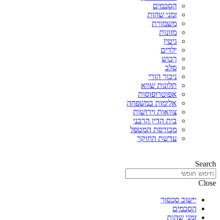
הסכמים
זמני שהות
משמורת
מזונות
גיטין
ילדים
רכוש
סלב
ניכור הורי
תלונות שווא
אפוטרופוסות
אלימות במשפחה
צוואות וירושות
בית הדין הרבני
מכורסת המטפל
עדשת החוקר
Search
Close
יישוב סכסוך
הסכמים
זמני שהות