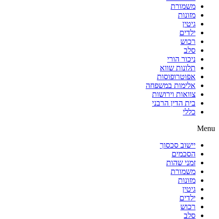
משמורת
מזונות
גיטין
ילדים
רכוש
סלב
ניכור הורי
תלונות שווא
אפוטרופוסות
אלימות במשפחה
צוואות וירושות
בית הדין הרבני
כללי
Menu
יישוב סכסוך
הסכמים
זמני שהות
משמורת
מזונות
גיטין
ילדים
רכוש
סלב