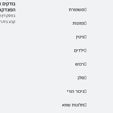
בודקים א
הפונדקא
משמורת
קבע בית ה
מזונות
גיטין
ילדים
רכוש
סלב
ניכור הורי
תלונות שווא