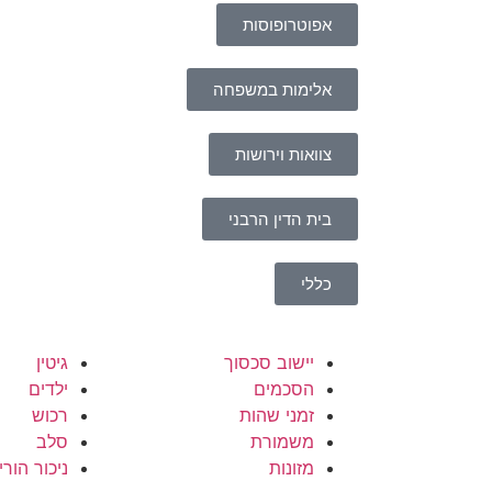
אפוטרופוסות
אלימות במשפחה
צוואות וירושות
בית הדין הרבני
כללי
יישוב סכסוך
גיטין
הסכמים
ילדים
זמני שהות
רכוש
משמורת
סלב
מזונות
ניכור הורי