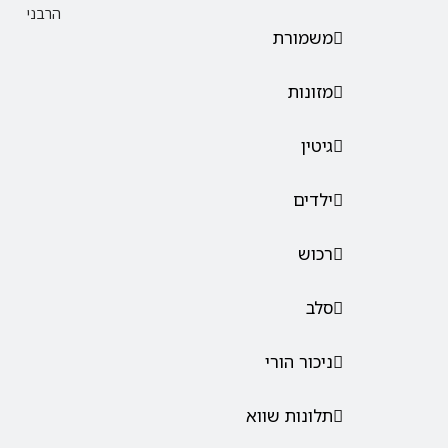
הרבני
משמורת
מזונות
גיטין
ילדים
רכוש
סלב
ניכור הורי
תלונות שווא