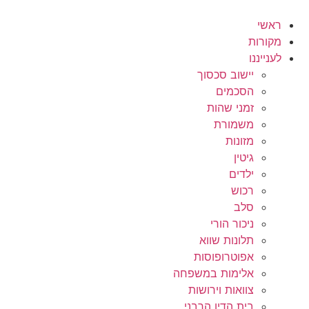
לג
תוכן
ראשי
מקורות
לענייננו
יישוב סכסוך
הסכמים
זמני שהות
משמורת
מזונות
גיטין
ילדים
רכוש
סלב
ניכור הורי
תלונות שווא
אפוטרופוסות
אלימות במשפחה
צוואות וירושות
בית הדין הרבני