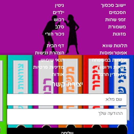
יישוב סכסוך
גיטין
הסכמים
ילדים
זמני שהות
רכוש
משמורת
סלב
מזונות
ניכור הורי
תלונות שווא
דף הבית
אפוטרופוסות
הצהרת נגישות
אלימות במשפחה
תנאי שימוש
צוואות וירושות
מדיניות פרטיות
בית הדין הרבני
אודות
יצירת קשר
שליחה