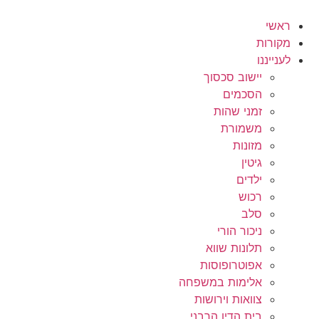
לג
תוכן
ראשי
מקורות
לענייננו
יישוב סכסוך
הסכמים
זמני שהות
משמורת
מזונות
גיטין
ילדים
רכוש
סלב
ניכור הורי
תלונות שווא
אפוטרופוסות
אלימות במשפחה
צוואות וירושות
בית הדין הרבני