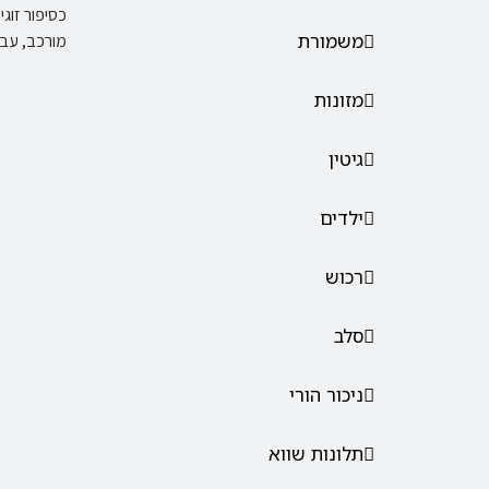
כסיפור זוג
משמורת
מורכב, עב
מזונות
גיטין
ילדים
רכוש
סלב
ניכור הורי
תלונות שווא