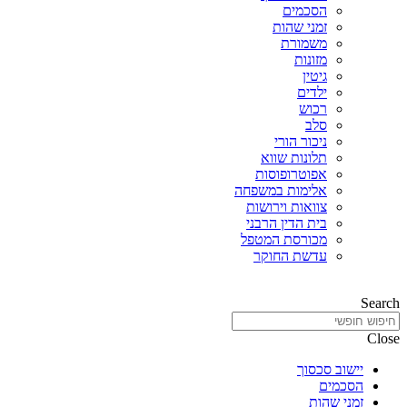
הסכמים
זמני שהות
משמורת
מזונות
גיטין
ילדים
רכוש
סלב
ניכור הורי
תלונות שווא
אפוטרופוסות
אלימות במשפחה
צוואות וירושות
בית הדין הרבני
מכורסת המטפל
עדשת החוקר
Search
Close
יישוב סכסוך
הסכמים
זמני שהות