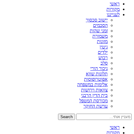
ראשי
מקורות
לענייננו
יישוב סכסוך
הסכמים
זמני שהות
משמורת
מזונות
גיטין
ילדים
רכוש
סלב
ניכור הורי
תלונות שווא
אפוטרופוסות
אלימות במשפחה
צוואות וירושות
בית הדין הרבני
מכורסת המטפל
עדשת החוקר
Search
ראשי
מקורות