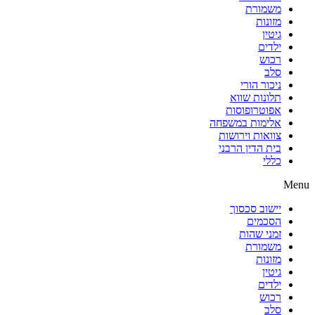
משמורת
מזונות
גיטין
ילדים
רכוש
סלב
ניכור הורי
תלונות שווא
אפוטרופוסות
אלימות במשפחה
צוואות וירושות
בית הדין הרבני
כללי
Menu
יישוב סכסוך
הסכמים
זמני שהות
משמורת
מזונות
גיטין
ילדים
רכוש
סלב