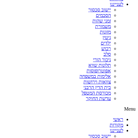
לענייננו
יישוב סכסוך
הסכמים
זמני שהות
משמורת
מזונות
גיטין
ילדים
רכוש
סלב
ניכור הורי
תלונות שווא
אפוטרופוסות
אלימות במשפחה
צוואות וירושות
בית הדין הרבני
מכורסת המטפל
עדשת החוקר
Menu
ראשי
מקורות
לענייננו
יישוב סכסוך