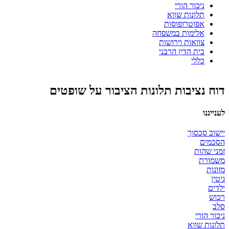
ניכור הורי
תלונות שווא
אפוטרופוסות
אלימות במשפחה
צוואות וירושות
בית הדין הרבני
כללי
דוח נציבות תלונות הציבור על שופטים
לענייננו
יישוב סכסוך
הסכמים
זמני שהות
משמורת
מזונות
גיטין
ילדים
רכוש
סלב
ניכור הורי
תלונות שווא