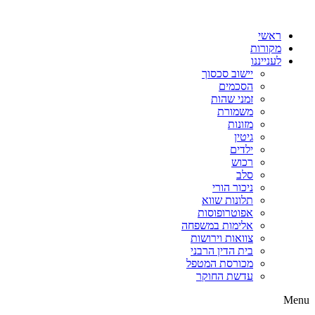
דלג
לתוכן
ראשי
מקורות
לענייננו
יישוב סכסוך
הסכמים
זמני שהות
משמורת
מזונות
גיטין
ילדים
רכוש
סלב
ניכור הורי
תלונות שווא
אפוטרופוסות
אלימות במשפחה
צוואות וירושות
בית הדין הרבני
מכורסת המטפל
עדשת החוקר
Menu