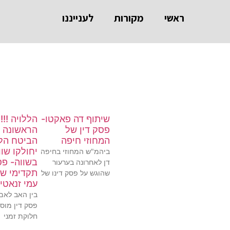
ראשי
מקורות
לענייננו
שיתוף דה פאקטו-
הללויה !!!
פסק דין של
הראשונה 
המחוזי חיפה
הביטח הל
יחולקו שוו
ביהמ"ש המחוזי בחיפה
בשווה- פס
דן לאחרונה בערעור
תקדימי ש
שהוגש על פסק דינו של
עמי זנאטי
בין האב לאם 
פסק דין מוס
חלוקת זמני