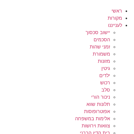
לג
תוכן
ראשי
מקורות
לענייננו
יישוב סכסוך
הסכמים
זמני שהות
משמורת
מזונות
גיטין
ילדים
רכוש
סלב
ניכור הורי
תלונות שווא
אפוטרופוסות
אלימות במשפחה
צוואות וירושות
בית הדין הרבני