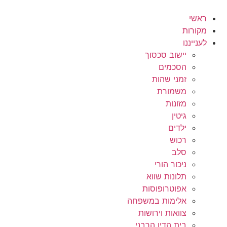
לג
תוכן
ראשי
מקורות
לענייננו
יישוב סכסוך
הסכמים
זמני שהות
משמורת
מזונות
גיטין
ילדים
רכוש
סלב
ניכור הורי
תלונות שווא
אפוטרופוסות
אלימות במשפחה
צוואות וירושות
בית הדין הרבני