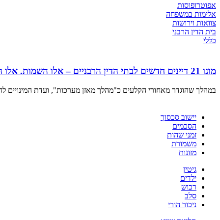
אפוטרופוסות
אלימות במשפחה
צוואות וירושות
בית הדין הרבני
כללי
מונו 21 דיינים חדשים לבתי הדין הרבניים – אלו השמות. אלו הפנים
במהלך שהוגדר מאחורי הקלעים כ"מהלך מאזן מערכות", ועדת המינויים לדי
יישוב סכסוך
הסכמים
זמני שהות
משמורת
מזונות
גיטין
ילדים
רכוש
סלב
ניכור הורי