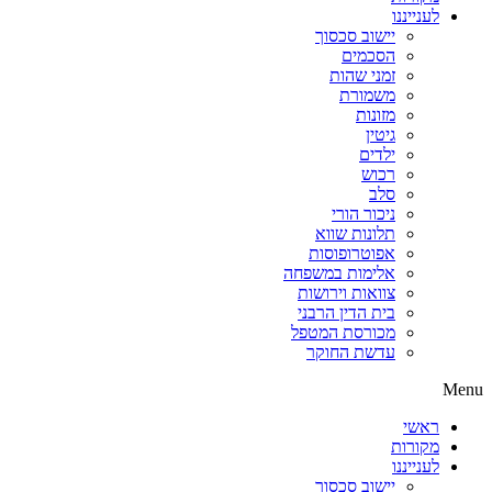
לענייננו
יישוב סכסוך
הסכמים
זמני שהות
משמורת
מזונות
גיטין
ילדים
רכוש
סלב
ניכור הורי
תלונות שווא
אפוטרופוסות
אלימות במשפחה
צוואות וירושות
בית הדין הרבני
מכורסת המטפל
עדשת החוקר
Menu
ראשי
מקורות
לענייננו
יישוב סכסוך