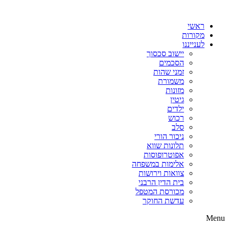
דלג
לתוכן
ראשי
מקורות
לענייננו
יישוב סכסוך
הסכמים
זמני שהות
משמורת
מזונות
גיטין
ילדים
רכוש
סלב
ניכור הורי
תלונות שווא
אפוטרופוסות
אלימות במשפחה
צוואות וירושות
בית הדין הרבני
מכורסת המטפל
עדשת החוקר
Menu