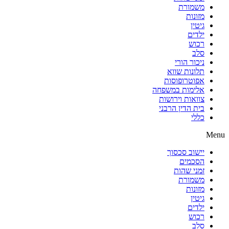
משמורת
מזונות
גיטין
ילדים
רכוש
סלב
ניכור הורי
תלונות שווא
אפוטרופוסות
אלימות במשפחה
צוואות וירושות
בית הדין הרבני
כללי
Menu
יישוב סכסוך
הסכמים
זמני שהות
משמורת
מזונות
גיטין
ילדים
רכוש
סלב