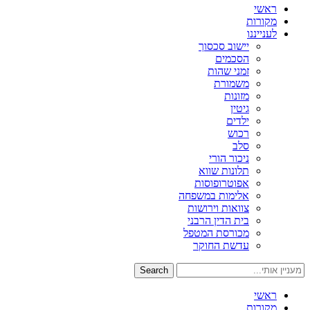
ראשי
מקורות
לענייננו
יישוב סכסוך
הסכמים
זמני שהות
משמורת
מזונות
גיטין
ילדים
רכוש
סלב
ניכור הורי
תלונות שווא
אפוטרופוסות
אלימות במשפחה
צוואות וירושות
בית הדין הרבני
מכורסת המטפל
עדשת החוקר
Search
ראשי
מקורות