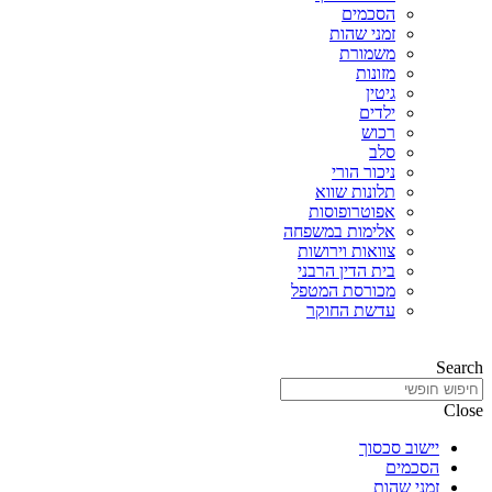
הסכמים
זמני שהות
משמורת
מזונות
גיטין
ילדים
רכוש
סלב
ניכור הורי
תלונות שווא
אפוטרופוסות
אלימות במשפחה
צוואות וירושות
בית הדין הרבני
מכורסת המטפל
עדשת החוקר
Search
Close
יישוב סכסוך
הסכמים
זמני שהות