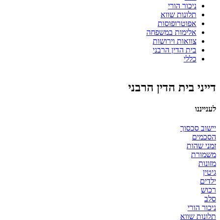
ניכור הורי
תלונות שווא
אפוטרופוסות
אלימות במשפחה
צוואות וירושות
בית הדין הרבני
כללי
דייני בית הדין הרבני
לענייננו
יישוב סכסוך
הסכמים
זמני שהות
משמורת
מזונות
גיטין
ילדים
רכוש
סלב
ניכור הורי
תלונות שווא