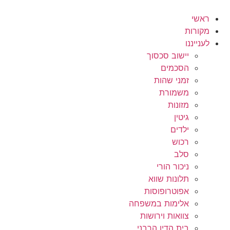
לג
תוכן
ראשי
מקורות
לענייננו
יישוב סכסוך
הסכמים
זמני שהות
משמורת
מזונות
גיטין
ילדים
רכוש
סלב
ניכור הורי
תלונות שווא
אפוטרופוסות
אלימות במשפחה
צוואות וירושות
בית הדין הרבני