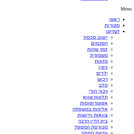
Menu
ראשי
מקורות
לענייננו
יישוב סכסוך
הסכמים
זמני שהות
משמורת
מזונות
גיטין
ילדים
רכוש
סלב
ניכור הורי
תלונות שווא
אפוטרופוסות
אלימות במשפחה
צוואות וירושות
בית הדין הרבני
מכורסת המטפל
עדשת החוקר