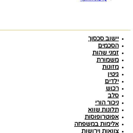
יישוב סכסוך
הסכמים
זמני שהות
משמורת
מזונות
גיטין
ילדים
רכוש
סלב
ניכור הורי
תלונות שווא
אפוטרופוסות
אלימות במשפחה
צוואות וירושות