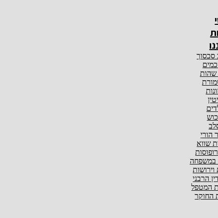
ת
נו
 סכסוך
מים
 שהות
ורת
ונות
טין
דים
וש
לב
ר הורי
ת שווא
ופוסות
 במשפחה
 וירושות
ין הרבני
 המטפל
החוקר