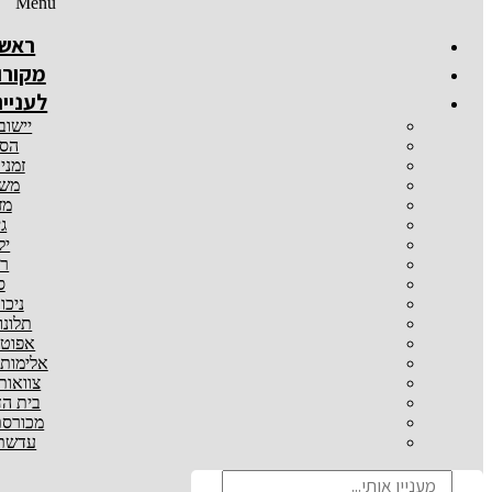
Menu
ראשי
מקורו
לעניינ
יישוב
הסכ
זמני
משמ
מז
גי
יל
רכ
ס
ניכו
תלונו
אפוטר
אלימות
צוואות
בית הד
מכורסת
עדשת 