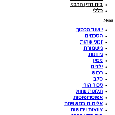
בית הדין הרבני
כללי
Menu
יישוב סכסוך
הסכמים
זמני שהות
משמורת
מזונות
גיטין
ילדים
רכוש
סלב
ניכור הורי
תלונות שווא
אפוטרופוסות
אלימות במשפחה
צוואות וירושות