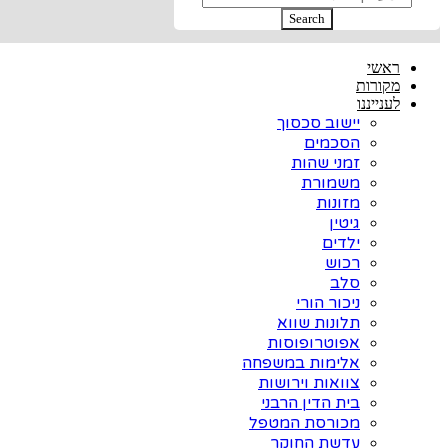
Search
ראשי
מקורות
לענייננו
יישוב סכסוך
הסכמים
זמני שהות
משמורת
מזונות
גיטין
ילדים
רכוש
סלב
ניכור הורי
תלונות שווא
אפוטרופוסות
אלימות במשפחה
צוואות וירושות
בית הדין הרבני
מכורסת המטפל
עדשת החוקר