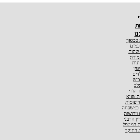
ת
נו
 סכסוך
מים
 שהות
ורת
ונות
טין
דים
וש
לב
ר הורי
ת שווא
ופוסות
 במשפחה
 וירושות
ין הרבני
 המטפל
החוקר