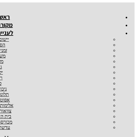
דלג
לתוכן
ראשי
מקורו
לעניינ
יישוב
הסכ
זמני
משמ
מז
גי
יל
רכ
ס
ניכו
תלונו
אפוטר
אלימות
צוואות
בית הד
מכורסת
עדשת 