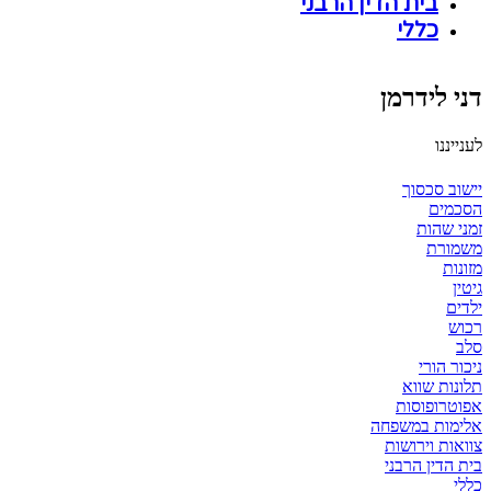
בית הדין הרבני
כללי
דני לידרמן
לענייננו
יישוב סכסוך
הסכמים
זמני שהות
משמורת
מזונות
גיטין
ילדים
רכוש
סלב
ניכור הורי
תלונות שווא
אפוטרופוסות
אלימות במשפחה
צוואות וירושות
בית הדין הרבני
כללי