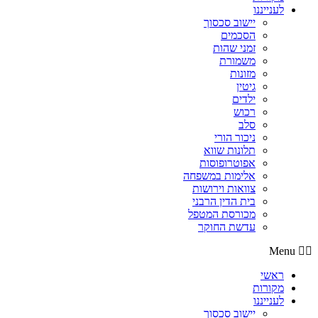
לענייננו
יישוב סכסוך
הסכמים
זמני שהות
משמורת
מזונות
גיטין
ילדים
רכוש
סלב
ניכור הורי
תלונות שווא
אפוטרופוסות
אלימות במשפחה
צוואות וירושות
בית הדין הרבני
מכורסת המטפל
עדשת החוקר
Menu
ראשי
מקורות
לענייננו
יישוב סכסוך