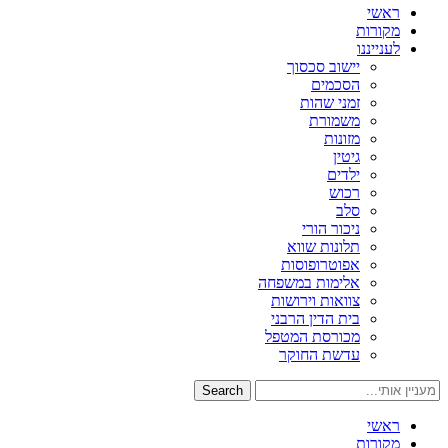
ראשי
מקורות
לענייננו
יישוב סכסוך
הסכמים
זמני שהות
משמורת
מזונות
גיטין
ילדים
רכוש
סלב
ניכור הורי
תלונות שווא
אפוטרופוסות
אלימות במשפחה
צוואות וירושות
בית הדין הרבני
מכורסת המטפל
עדשת החוקר
Search
ראשי
מקורות