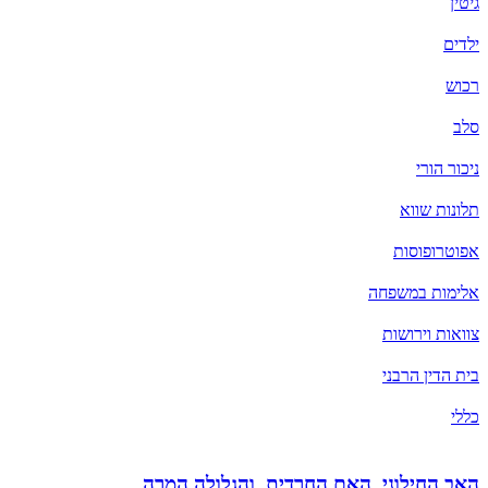
גיטין
ילדים
רכוש
סלב
ניכור הורי
תלונות שווא
אפוטרופוסות
אלימות במשפחה
צוואות וירושות
בית הדין הרבני
כללי
האב החילוני ,האם החרדית, והגלולה המרה