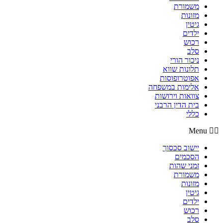
משמורת
מזונות
גיטין
ילדים
רכוש
סלב
ניכור הורי
תלונות שווא
אפוטרופוסות
אלימות במשפחה
צוואות וירושות
בית הדין הרבני
כללי
Menu
יישוב סכסוך
הסכמים
זמני שהות
משמורת
מזונות
גיטין
ילדים
רכוש
סלב