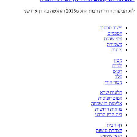
לזוג תביעות הדדיות רבות החל מ2015 והחלטה בה דן ארז שני
יישוב סכסוך
הסכמים
זמני שהות
משמורת
מזונות
גיטין
ילדים
רכוש
סלב
ניכור הורי
תלונות שווא
אפוטרופוסות
אלימות במשפחה
צוואות וירושות
בית הדין הרבני
דף הבית
הצהרת נגישות
תנאי שימוש