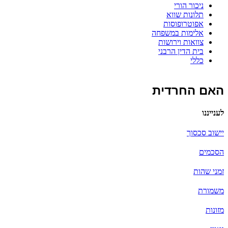
ניכור הורי
תלונות שווא
אפוטרופוסות
אלימות במשפחה
צוואות וירושות
בית הדין הרבני
כללי
האם החרדית
לענייננו
יישוב סכסוך
הסכמים
זמני שהות
משמורת
מזונות