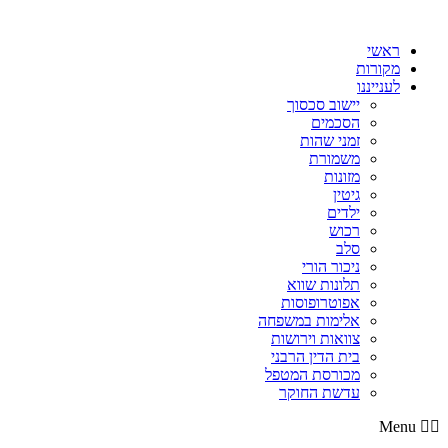
דלג
לתוכן
ראשי
מקורות
לענייננו
יישוב סכסוך
הסכמים
זמני שהות
משמורת
מזונות
גיטין
ילדים
רכוש
סלב
ניכור הורי
תלונות שווא
אפוטרופוסות
אלימות במשפחה
צוואות וירושות
בית הדין הרבני
מכורסת המטפל
עדשת החוקר
Menu