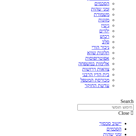
הסכמים
זמני שהות
משמורת
מזונות
גיטין
ילדים
רכוש
סלב
ניכור הורי
תלונות שווא
אפוטרופוסות
אלימות במשפחה
צוואות וירושות
בית הדין הרבני
מכורסת המטפל
עדשת החוקר
Search
Close
יישוב סכסוך
הסכמים
זמני שהות