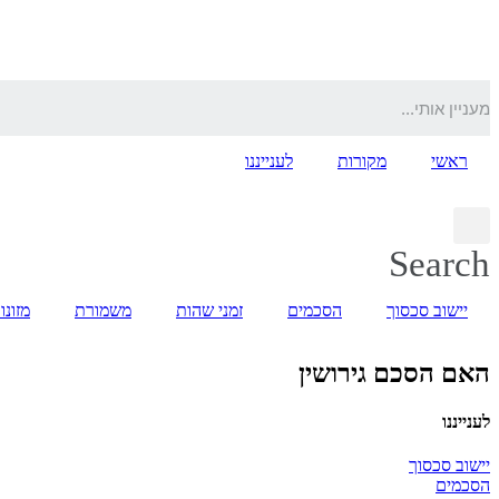
דלג
לתוכן
ראשי
מקורות
לענייננו
Search
יישוב סכסוך
הסכמים
זמני שהות
משמורת
מזונו
האם הסכם גירושין
לענייננו
יישוב סכסוך
הסכמים