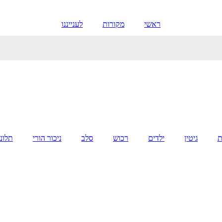
ראשי
מקורות
לענייננו
ת
גיטין
ילדים
רכוש
סלב
ניכור הורי
תלונ