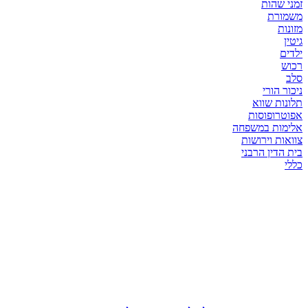
זמני שהות
משמורת
מזונות
גיטין
ילדים
רכוש
סלב
ניכור הורי
תלונות שווא
אפוטרופוסות
אלימות במשפחה
צוואות וירושות
בית הדין הרבני
כללי