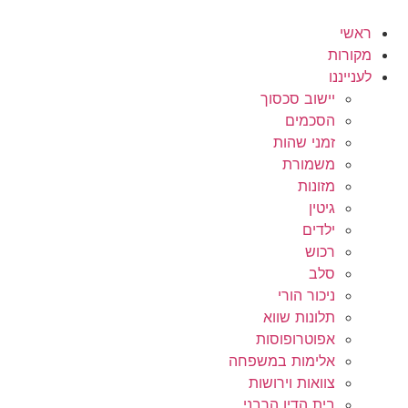
לג
תוכן
ראשי
מקורות
לענייננו
יישוב סכסוך
הסכמים
זמני שהות
משמורת
מזונות
גיטין
ילדים
רכוש
סלב
ניכור הורי
תלונות שווא
אפוטרופוסות
אלימות במשפחה
צוואות וירושות
בית הדין הרבני