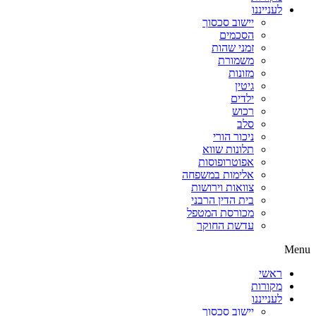
לענייננו
יישוב סכסוך
הסכמים
זמני שהות
משמורת
מזונות
גיטין
ילדים
רכוש
סלב
ניכור הורי
תלונות שווא
אפוטרופוסות
אלימות במשפחה
צוואות וירושות
בית הדין הרבני
מכורסת המטפל
עדשת החוקר
Menu
ראשי
מקורות
לענייננו
יישוב סכסוך