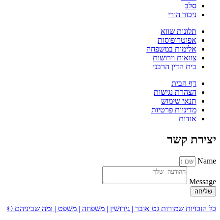
סלב
ניכור הורי
תלונות שווא
אפוטרופוסות
אלימות במשפחה
צוואות וירושות
בית הדין הרבני
דף הבית
הצהרת נגישות
תנאי שימוש
מדיניות פרטיות
אודות
יצירת קשר
Name
Message
שליחה
כל הזכויות שמורות גט אובר | גירושין | משפחה | משפט | ומה שביניהם ©