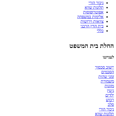
ניכור הורי
תלונות שווא
אפוטרופוסות
אלימות במשפחה
צוואות וירושות
בית הדין הרבני
כללי
החלת בית המשפט
לענייננו
יישוב סכסוך
הסכמים
זמני שהות
משמורת
מזונות
גיטין
ילדים
רכוש
סלב
ניכור הורי
תלונות שווא