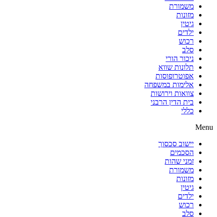
משמורת
מזונות
גיטין
ילדים
רכוש
סלב
ניכור הורי
תלונות שווא
אפוטרופוסות
אלימות במשפחה
צוואות וירושות
בית הדין הרבני
כללי
Menu
יישוב סכסוך
הסכמים
זמני שהות
משמורת
מזונות
גיטין
ילדים
רכוש
סלב