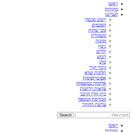
ראשי
מקורות
לענייננו
יישוב סכסוך
הסכמים
זמני שהות
משמורת
מזונות
גיטין
ילדים
רכוש
סלב
ניכור הורי
תלונות שווא
אפוטרופוסות
אלימות במשפחה
צוואות וירושות
בית הדין הרבני
מכורסת המטפל
עדשת החוקר
Search
ראשי
מקורות