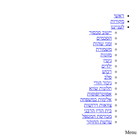
דלג
לתוכן
ראשי
מקורות
לענייננו
יישוב סכסוך
הסכמים
זמני שהות
משמורת
מזונות
גיטין
ילדים
רכוש
סלב
ניכור הורי
תלונות שווא
אפוטרופוסות
אלימות במשפחה
צוואות וירושות
בית הדין הרבני
מכורסת המטפל
עדשת החוקר
Menu