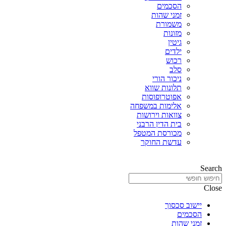
הסכמים
זמני שהות
משמורת
מזונות
גיטין
ילדים
רכוש
סלב
ניכור הורי
תלונות שווא
אפוטרופוסות
אלימות במשפחה
צוואות וירושות
בית הדין הרבני
מכורסת המטפל
עדשת החוקר
Search
Close
יישוב סכסוך
הסכמים
זמני שהות