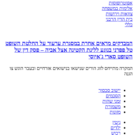
אפוטרופוסות
אלימות במשפחה
צוואות וירושות
בית הדין הרבני
כללי
המבדקים מראים אחרת במסגרת ערעור על החלטת השופט
טל פפרני בנוגע ללינת הקטינה אצל אביה – פסק דין של
השופט סארי ג'איוסי
המקרה מתייחס לזוג הורים שנישאו בנישואים אזרחיים ובעבר הוגש צו
הגנה
יישוב סכסוך
הסכמים
זמני שהות
משמורת
מזונות
גיטין
ילדים
רכוש