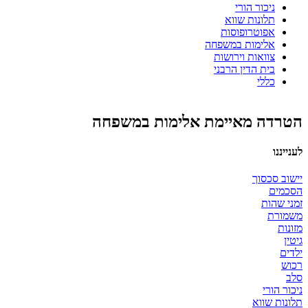
ניכור הורי
תלונות שווא
אפוטרופוסות
אלימות במשפחה
צוואות וירושות
בית הדין הרבני
כללי
הטרדה מאיימת אלימות במשפחה
לענייננו
יישוב סכסוך
הסכמים
זמני שהות
משמורת
מזונות
גיטין
ילדים
רכוש
סלב
ניכור הורי
תלונות שווא