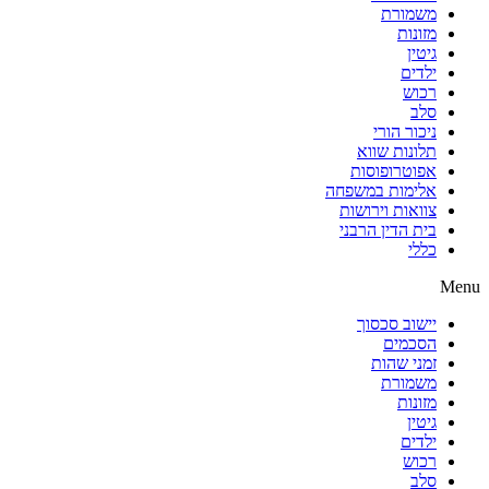
משמורת
מזונות
גיטין
ילדים
רכוש
סלב
ניכור הורי
תלונות שווא
אפוטרופוסות
אלימות במשפחה
צוואות וירושות
בית הדין הרבני
כללי
Menu
יישוב סכסוך
הסכמים
זמני שהות
משמורת
מזונות
גיטין
ילדים
רכוש
סלב