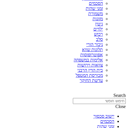
הסכמים
זמני שהות
משמורת
מזונות
גיטין
ילדים
רכוש
סלב
ניכור הורי
תלונות שווא
אפוטרופוסות
אלימות במשפחה
צוואות וירושות
בית הדין הרבני
מכורסת המטפל
עדשת החוקר
Search
Close
יישוב סכסוך
הסכמים
זמני שהות