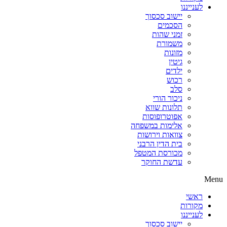
לענייננו
יישוב סכסוך
הסכמים
זמני שהות
משמורת
מזונות
גיטין
ילדים
רכוש
סלב
ניכור הורי
תלונות שווא
אפוטרופוסות
אלימות במשפחה
צוואות וירושות
בית הדין הרבני
מכורסת המטפל
עדשת החוקר
Menu
ראשי
מקורות
לענייננו
יישוב סכסוך