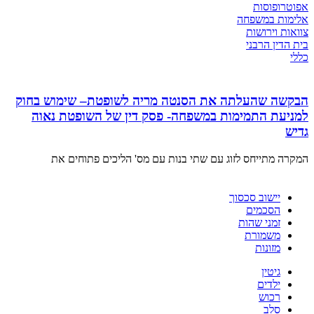
אפוטרופוסות
אלימות במשפחה
צוואות וירושות
בית הדין הרבני
כללי
הבקשה שהעלתה את הסנטה מריה לשופטת– שימוש בחוק
למניעת התמימות במשפחה- פסק דין של השופטת נאוה
גדיש
המקרה מתייחס לזוג עם שתי בנות עם מס' הליכים פתוחים את
יישוב סכסוך
הסכמים
זמני שהות
משמורת
מזונות
גיטין
ילדים
רכוש
סלב