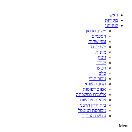
דלג
לתוכן
ראשי
מקורות
לענייננו
יישוב סכסוך
הסכמים
זמני שהות
משמורת
מזונות
גיטין
ילדים
רכוש
סלב
ניכור הורי
תלונות שווא
אפוטרופוסות
אלימות במשפחה
צוואות וירושות
בית הדין הרבני
מכורסת המטפל
עדשת החוקר
Menu