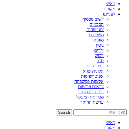
ראשי
מקורות
לענייננו
יישוב סכסוך
הסכמים
זמני שהות
משמורת
מזונות
גיטין
ילדים
רכוש
סלב
ניכור הורי
תלונות שווא
אפוטרופוסות
אלימות במשפחה
צוואות וירושות
בית הדין הרבני
מכורסת המטפל
עדשת החוקר
Search
ראשי
מקורות