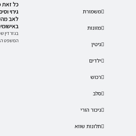
כל זאת 
גירוי וסיפ
משמורת
לאב מהק
באישומים
מזונות
בגזר דין ש
המשפט המחו
גיטין
ילדים
רכוש
סלב
ניכור הורי
תלונות שווא