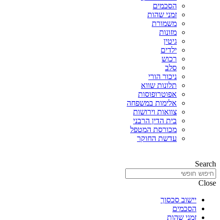
הסכמים
זמני שהות
משמורת
מזונות
גיטין
ילדים
רכוש
סלב
ניכור הורי
תלונות שווא
אפוטרופוסות
אלימות במשפחה
צוואות וירושות
בית הדין הרבני
מכורסת המטפל
עדשת החוקר
Search
Close
יישוב סכסוך
הסכמים
זמני שהות