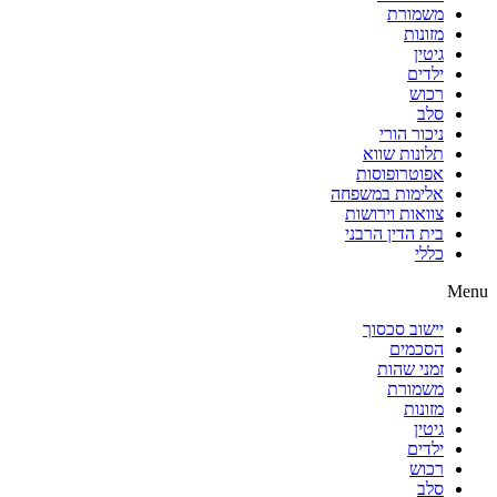
משמורת
מזונות
גיטין
ילדים
רכוש
סלב
ניכור הורי
תלונות שווא
אפוטרופוסות
אלימות במשפחה
צוואות וירושות
בית הדין הרבני
כללי
Menu
יישוב סכסוך
הסכמים
זמני שהות
משמורת
מזונות
גיטין
ילדים
רכוש
סלב