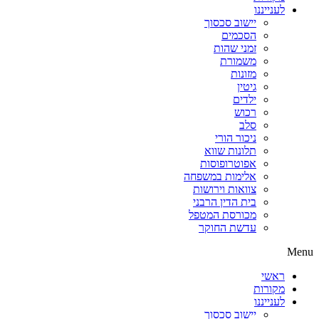
לענייננו
יישוב סכסוך
הסכמים
זמני שהות
משמורת
מזונות
גיטין
ילדים
רכוש
סלב
ניכור הורי
תלונות שווא
אפוטרופוסות
אלימות במשפחה
צוואות וירושות
בית הדין הרבני
מכורסת המטפל
עדשת החוקר
Menu
ראשי
מקורות
לענייננו
יישוב סכסוך