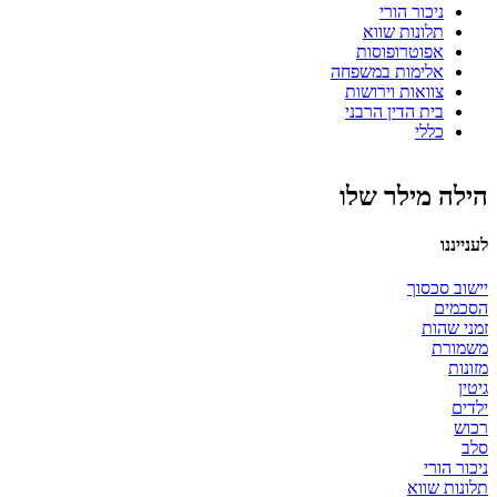
ניכור הורי
תלונות שווא
אפוטרופוסות
אלימות במשפחה
צוואות וירושות
בית הדין הרבני
כללי
הילה מילר שלו
לענייננו
יישוב סכסוך
הסכמים
זמני שהות
משמורת
מזונות
גיטין
ילדים
רכוש
סלב
ניכור הורי
תלונות שווא