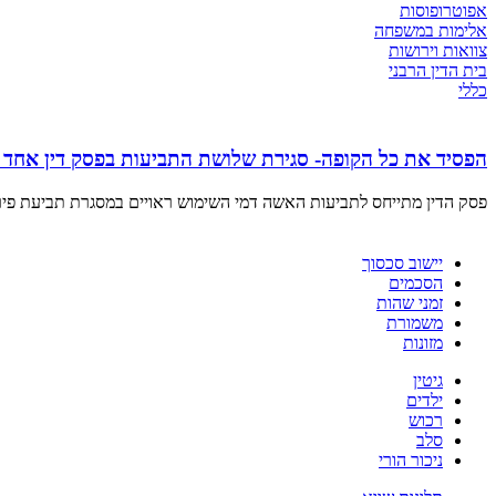
אפוטרופוסות
אלימות במשפחה
צוואות וירושות
בית הדין הרבני
כללי
הפסיד את כל הקופה- סגירת שלושת התביעות בפסק דין אחד ע
פסק הדין מתייחס לתביעות האשה דמי השימוש ראויים במסגרת תביעת פיר
יישוב סכסוך
הסכמים
זמני שהות
משמורת
מזונות
גיטין
ילדים
רכוש
סלב
ניכור הורי