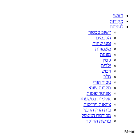
דלג
לתוכן
ראשי
מקורות
לענייננו
יישוב סכסוך
הסכמים
זמני שהות
משמורת
מזונות
גיטין
ילדים
רכוש
סלב
ניכור הורי
תלונות שווא
אפוטרופוסות
אלימות במשפחה
צוואות וירושות
בית הדין הרבני
מכורסת המטפל
עדשת החוקר
Menu