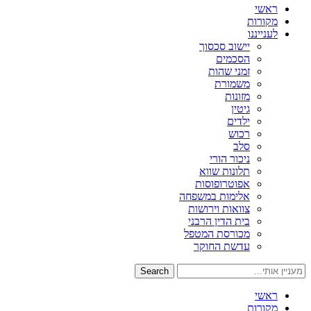
ראשי
מקורות
לענייננו
יישוב סכסוך
הסכמים
זמני שהות
משמורת
מזונות
גיטין
ילדים
רכוש
סלב
ניכור הורי
תלונות שווא
אפוטרופוסות
אלימות במשפחה
צוואות וירושות
בית הדין הרבני
מכורסת המטפל
עדשת החוקר
Search
ראשי
מקורות