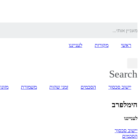
דלג
לתוכן
ראשי
מקורות
לענייננו
Search
יישוב סכסוך
הסכמים
זמני שהות
משמורת
מזונו
הימלפרב
לענייננו
יישוב סכסוך
הסכמים