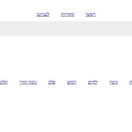
ראשי
מקורות
לענייננו
ת
גיטין
ילדים
רכוש
סלב
ניכור הורי
תלונ