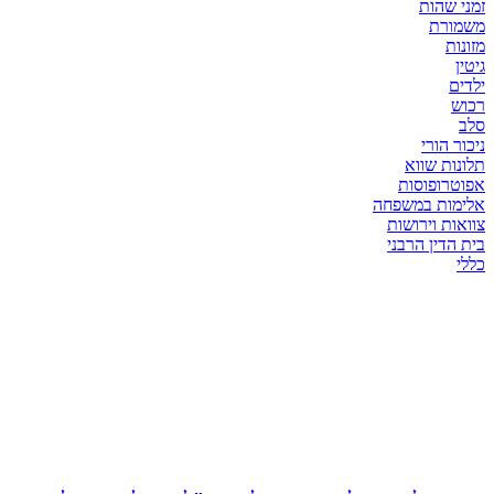
זמני שהות
משמורת
מזונות
גיטין
ילדים
רכוש
סלב
ניכור הורי
תלונות שווא
אפוטרופוסות
אלימות במשפחה
צוואות וירושות
בית הדין הרבני
כללי