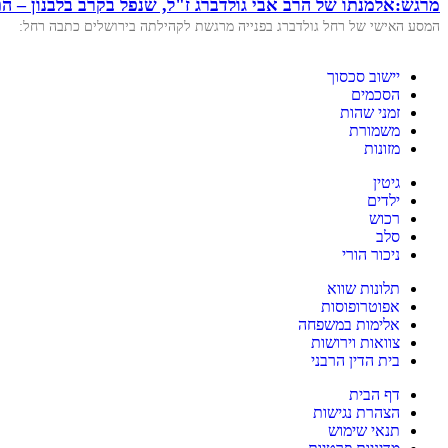
מרגש:אלמנתו של הרב אבי גולדברג ז"ל, שנפל בקרב בלבנון –
המסע האישי של רחל גולדברג בפנייה מרגשת לקהילתה בירושלים כתבה רחל:
יישוב סכסוך
הסכמים
זמני שהות
משמורת
מזונות
גיטין
ילדים
רכוש
סלב
ניכור הורי
תלונות שווא
אפוטרופוסות
אלימות במשפחה
צוואות וירושות
בית הדין הרבני
דף הבית
הצהרת נגישות
תנאי שימוש