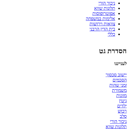
ניכור הורי
תלונות שווא
אפוטרופוסות
אלימות במשפחה
צוואות וירושות
בית הדין הרבני
כללי
הסדרת גט
לענייננו
יישוב סכסוך
הסכמים
זמני שהות
משמורת
מזונות
גיטין
ילדים
רכוש
סלב
ניכור הורי
תלונות שווא