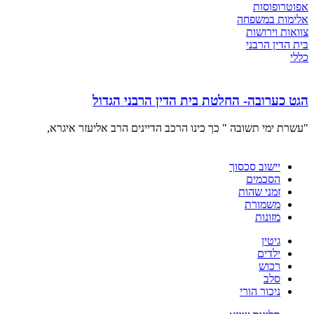
אפוטרופוסות
אלימות במשפחה
צוואות וירושות
בית הדין הרבני
כללי
הגט כערובה- החלטת בית הדין הרבני הגדול
"עשרת ימי תשובה " כך כינו הרכב הדיינים הרב אליעזר איגרא,
יישוב סכסוך
הסכמים
זמני שהות
משמורת
מזונות
גיטין
ילדים
רכוש
סלב
ניכור הורי