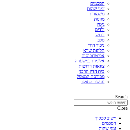
הסכמים
זמני שהות
משמורת
מזונות
גיטין
ילדים
רכוש
סלב
ניכור הורי
תלונות שווא
אפוטרופוסות
אלימות במשפחה
צוואות וירושות
בית הדין הרבני
מכורסת המטפל
עדשת החוקר
Search
Close
יישוב סכסוך
הסכמים
זמני שהות