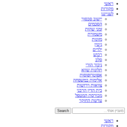
ראשי
מקורות
לענייננו
יישוב סכסוך
הסכמים
זמני שהות
משמורת
מזונות
גיטין
ילדים
רכוש
סלב
ניכור הורי
תלונות שווא
אפוטרופוסות
אלימות במשפחה
צוואות וירושות
בית הדין הרבני
מכורסת המטפל
עדשת החוקר
Search
ראשי
מקורות