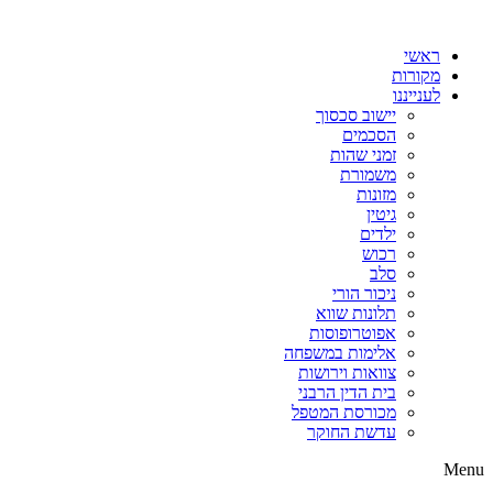
דלג
לתוכן
ראשי
מקורות
לענייננו
יישוב סכסוך
הסכמים
זמני שהות
משמורת
מזונות
גיטין
ילדים
רכוש
סלב
ניכור הורי
תלונות שווא
אפוטרופוסות
אלימות במשפחה
צוואות וירושות
בית הדין הרבני
מכורסת המטפל
עדשת החוקר
Menu