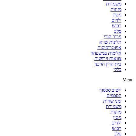
משמורת
מזונות
גיטין
ילדים
רכוש
סלב
ניכור הורי
תלונות שווא
אפוטרופוסות
אלימות במשפחה
צוואות וירושות
בית הדין הרבני
כללי
Menu
יישוב סכסוך
הסכמים
זמני שהות
משמורת
מזונות
גיטין
ילדים
רכוש
סלב