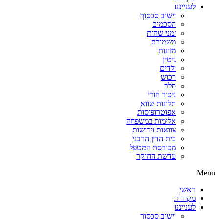
לענייננו
יישוב סכסוך
הסכמים
זמני שהות
משמורת
מזונות
גיטין
ילדים
רכוש
סלב
ניכור הורי
תלונות שווא
אפוטרופוסות
אלימות במשפחה
צוואות וירושות
בית הדין הרבני
מכורסת המטפל
עדשת החוקר
Menu
ראשי
מקורות
לענייננו
יישוב סכסוך