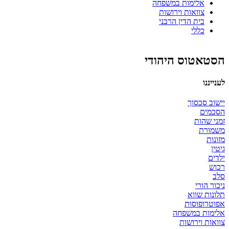
אלימות במשפחה
צוואות וירושות
בית הדין הרבני
כללי
הסטאטוס היהודי
לענייננו
יישוב סכסוך
הסכמים
זמני שהות
משמורת
מזונות
גיטין
ילדים
רכוש
סלב
ניכור הורי
תלונות שווא
אפוטרופוסות
אלימות במשפחה
צוואות וירושות