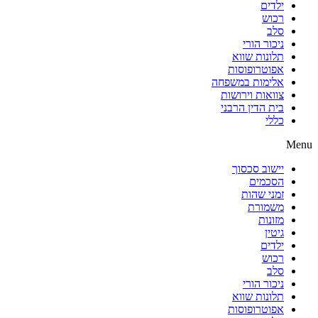
ילדים
רכוש
סלב
ניכור הורי
תלונות שווא
אפוטרופוסות
אלימות במשפחה
צוואות וירושות
בית הדין הרבני
כללי
Menu
יישוב סכסוך
הסכמים
זמני שהות
משמורת
מזונות
גיטין
ילדים
רכוש
סלב
ניכור הורי
תלונות שווא
אפוטרופוסות