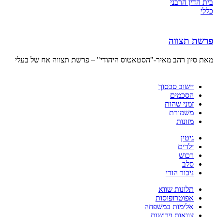
בית הדין הרבני
כללי
פרשת תצווה
מאת סיון רהב מאיר-"הסטאטוס היהודי" – פרשת תצווה אח של בעלי
יישוב סכסוך
הסכמים
זמני שהות
משמורת
מזונות
גיטין
ילדים
רכוש
סלב
ניכור הורי
תלונות שווא
אפוטרופוסות
אלימות במשפחה
צוואות וירושות