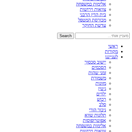
אלימות במשפחה
צוואות וירושות
בית הדין הרבני
מכורסת המטפל
עדשת החוקר
Search
ראשי
מקורות
לענייננו
יישוב סכסוך
הסכמים
זמני שהות
משמורת
מזונות
גיטין
ילדים
רכוש
סלב
ניכור הורי
תלונות שווא
אפוטרופוסות
אלימות במשפחה
צוואות וירושות