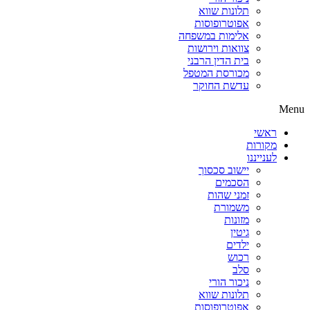
תלונות שווא
אפוטרופוסות
אלימות במשפחה
צוואות וירושות
בית הדין הרבני
מכורסת המטפל
עדשת החוקר
Menu
ראשי
מקורות
לענייננו
יישוב סכסוך
הסכמים
זמני שהות
משמורת
מזונות
גיטין
ילדים
רכוש
סלב
ניכור הורי
תלונות שווא
אפוטרופוסות