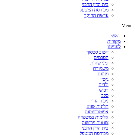
בית הדין הרבני
מכורסת המטפל
עדשת החוקר
Menu
ראשי
מקורות
לענייננו
יישוב סכסוך
הסכמים
זמני שהות
משמורת
מזונות
גיטין
ילדים
רכוש
סלב
ניכור הורי
תלונות שווא
אפוטרופוסות
אלימות במשפחה
צוואות וירושות
בית הדין הרבני
מכורסת המטפל