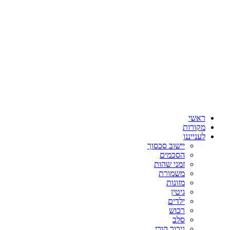
דלג
לתוכן
ראשי
מקורות
לענייננו
יישוב סכסוך
הסכמים
זמני שהות
משמורת
מזונות
גיטין
ילדים
רכוש
סלב
ניכור הורי