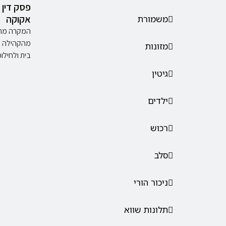
פסק דין 
אקוקה
משמורת
המקרה מתיי
מהקהילה ה
מזונות
בית ולחילופי
גיטין
ילדים
רכוש
סלב
ניכור הורי
תלונות שווא