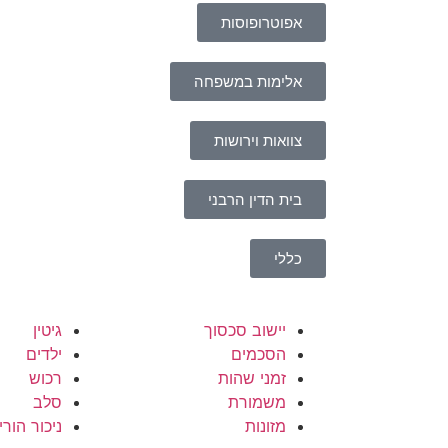
אפוטרופוסות
אלימות במשפחה
צוואות וירושות
בית הדין הרבני
כללי
יישוב סכסוך
גיטין
הסכמים
ילדים
זמני שהות
רכוש
משמורת
סלב
מזונות
ניכור הורי