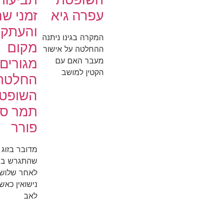
עפרה גיא
זמני ש
והעתק
המקרה בגינו ניתנה
מקום
ההחלטה על אישור
מגורים
מעבר האם עם
הקטין למושב
החלטת
השופט
תמר סנ
פורר
מדובר בזוג
ש
לאחר שלוש 
נישואין כאש
לאב