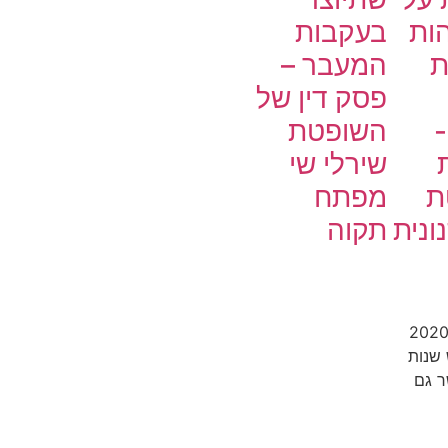
הות
בעקבות
ת
המעבר –
פסק דין של
-
השופטת
שירלי שי
ת
מפתח
ונית
תקוה
התגרש ב2020
שנות
ר גם