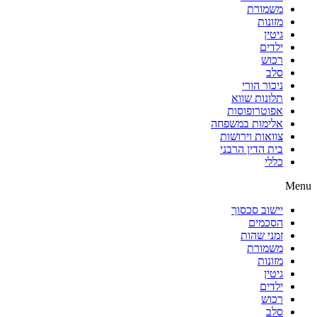
משמורת
מזונות
גיטין
ילדים
רכוש
סלב
ניכור הורי
תלונות שווא
אפוטרופוסות
אלימות במשפחה
צוואות וירושות
בית הדין הרבני
כללי
Menu
יישוב סכסוך
הסכמים
זמני שהות
משמורת
מזונות
גיטין
ילדים
רכוש
סלב