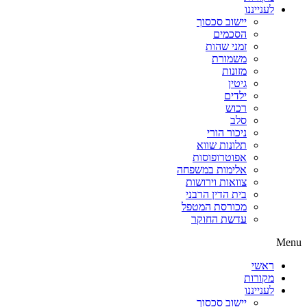
לענייננו
יישוב סכסוך
הסכמים
זמני שהות
משמורת
מזונות
גיטין
ילדים
רכוש
סלב
ניכור הורי
תלונות שווא
אפוטרופוסות
אלימות במשפחה
צוואות וירושות
בית הדין הרבני
מכורסת המטפל
עדשת החוקר
Menu
ראשי
מקורות
לענייננו
יישוב סכסוך