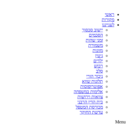
דלג
לתוכן
ראשי
מקורות
לענייננו
יישוב סכסוך
הסכמים
זמני שהות
משמורת
מזונות
גיטין
ילדים
רכוש
סלב
ניכור הורי
תלונות שווא
אפוטרופוסות
אלימות במשפחה
צוואות וירושות
בית הדין הרבני
מכורסת המטפל
עדשת החוקר
Menu