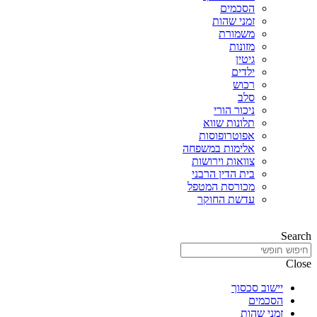
הסכמים
זמני שהות
משמורת
מזונות
גיטין
ילדים
רכוש
סלב
ניכור הורי
תלונות שווא
אפוטרופוסות
אלימות במשפחה
צוואות וירושות
בית הדין הרבני
מכורסת המטפל
עדשת החוקר
Search
Close
יישוב סכסוך
הסכמים
זמני שהות