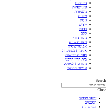
הסכמים
זמני שהות
משמורת
מזונות
גיטין
ילדים
רכוש
סלב
ניכור הורי
תלונות שווא
אפוטרופוסות
אלימות במשפחה
צוואות וירושות
בית הדין הרבני
מכורסת המטפל
עדשת החוקר
Search
Close
יישוב סכסוך
הסכמים
זמני שהות