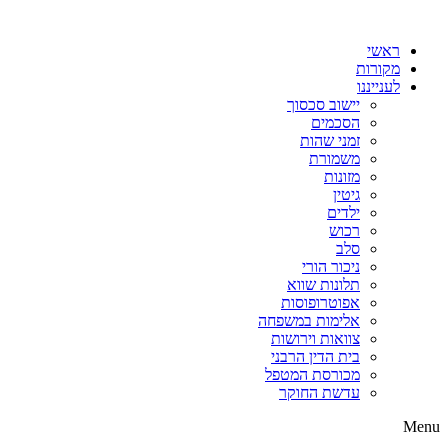
דלג
לתוכן
ראשי
מקורות
לענייננו
יישוב סכסוך
הסכמים
זמני שהות
משמורת
מזונות
גיטין
ילדים
רכוש
סלב
ניכור הורי
תלונות שווא
אפוטרופוסות
אלימות במשפחה
צוואות וירושות
בית הדין הרבני
מכורסת המטפל
עדשת החוקר
Menu