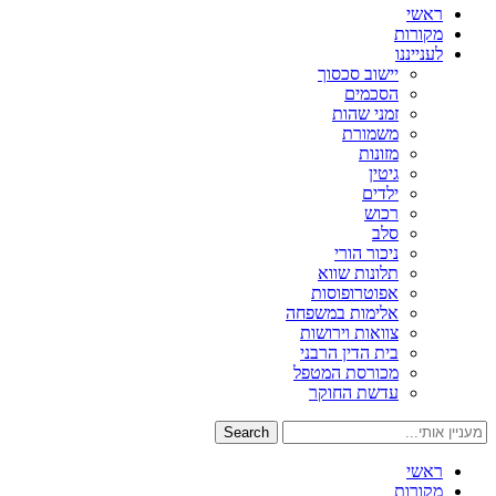
ראשי
מקורות
לענייננו
יישוב סכסוך
הסכמים
זמני שהות
משמורת
מזונות
גיטין
ילדים
רכוש
סלב
ניכור הורי
תלונות שווא
אפוטרופוסות
אלימות במשפחה
צוואות וירושות
בית הדין הרבני
מכורסת המטפל
עדשת החוקר
Search
ראשי
מקורות