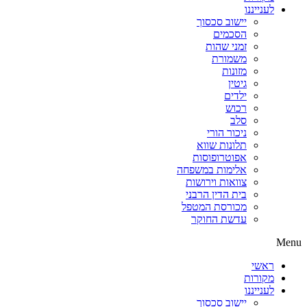
לענייננו
יישוב סכסוך
הסכמים
זמני שהות
משמורת
מזונות
גיטין
ילדים
רכוש
סלב
ניכור הורי
תלונות שווא
אפוטרופוסות
אלימות במשפחה
צוואות וירושות
בית הדין הרבני
מכורסת המטפל
עדשת החוקר
Menu
ראשי
מקורות
לענייננו
יישוב סכסוך