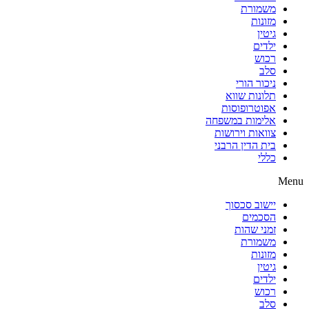
משמורת
מזונות
גיטין
ילדים
רכוש
סלב
ניכור הורי
תלונות שווא
אפוטרופוסות
אלימות במשפחה
צוואות וירושות
בית הדין הרבני
כללי
Menu
יישוב סכסוך
הסכמים
זמני שהות
משמורת
מזונות
גיטין
ילדים
רכוש
סלב