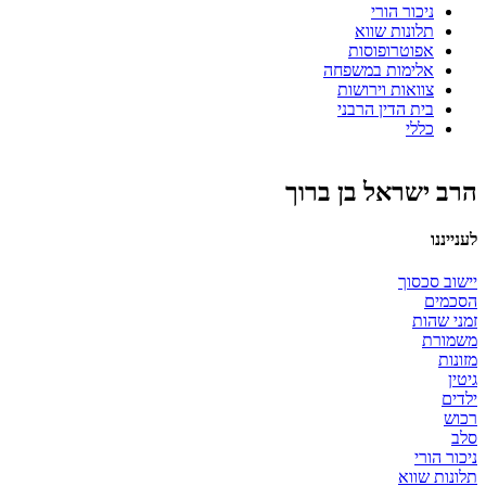
ניכור הורי
תלונות שווא
אפוטרופוסות
אלימות במשפחה
צוואות וירושות
בית הדין הרבני
כללי
הרב ישראל בן ברוך
לענייננו
יישוב סכסוך
הסכמים
זמני שהות
משמורת
מזונות
גיטין
ילדים
רכוש
סלב
ניכור הורי
תלונות שווא