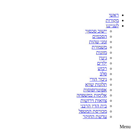
דלג
לתוכן
ראשי
מקורות
לענייננו
יישוב סכסוך
הסכמים
זמני שהות
משמורת
מזונות
גיטין
ילדים
רכוש
סלב
ניכור הורי
תלונות שווא
אפוטרופוסות
אלימות במשפחה
צוואות וירושות
בית הדין הרבני
מכורסת המטפל
עדשת החוקר
Menu