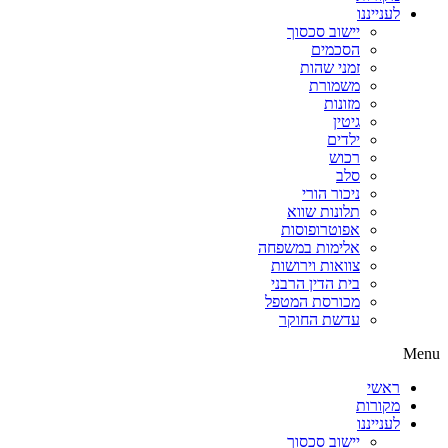
לענייננו
יישוב סכסוך
הסכמים
זמני שהות
משמורת
מזונות
גיטין
ילדים
רכוש
סלב
ניכור הורי
תלונות שווא
אפוטרופוסות
אלימות במשפחה
צוואות וירושות
בית הדין הרבני
מכורסת המטפל
עדשת החוקר
Menu
ראשי
מקורות
לענייננו
יישוב סכסוך