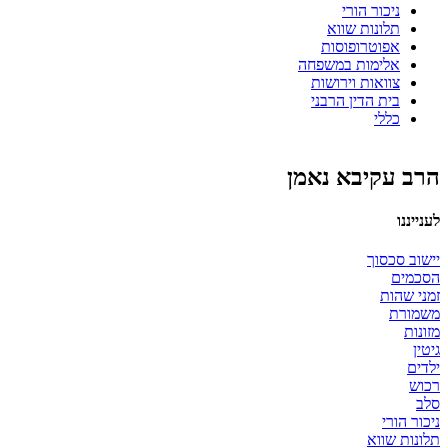
ניכור הורי
תלונות שווא
אפוטרופוסות
אלימות במשפחה
צוואות וירושות
בית הדין הרבני
כללי
הרב עקיבא נאמן
לענייננו
יישוב סכסוך
הסכמים
זמני שהות
משמורת
מזונות
גיטין
ילדים
רכוש
סלב
ניכור הורי
תלונות שווא