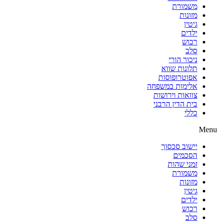
משמורת
מזונות
גיטין
ילדים
רכוש
סלב
ניכור הורי
תלונות שווא
אפוטרופוסות
אלימות במשפחה
צוואות וירושות
בית הדין הרבני
כללי
Menu
יישוב סכסוך
הסכמים
זמני שהות
משמורת
מזונות
גיטין
ילדים
רכוש
סלב