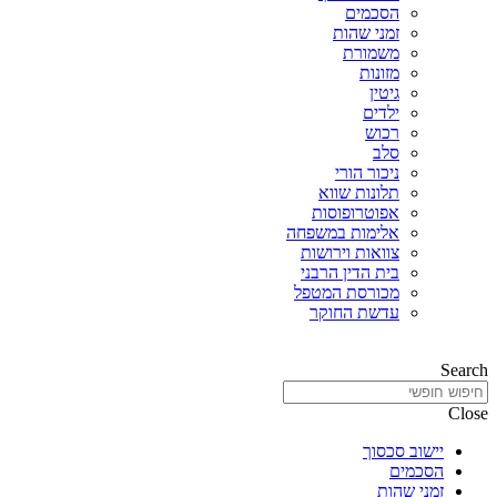
הסכמים
זמני שהות
משמורת
מזונות
גיטין
ילדים
רכוש
סלב
ניכור הורי
תלונות שווא
אפוטרופוסות
אלימות במשפחה
צוואות וירושות
בית הדין הרבני
מכורסת המטפל
עדשת החוקר
Search
Close
יישוב סכסוך
הסכמים
זמני שהות