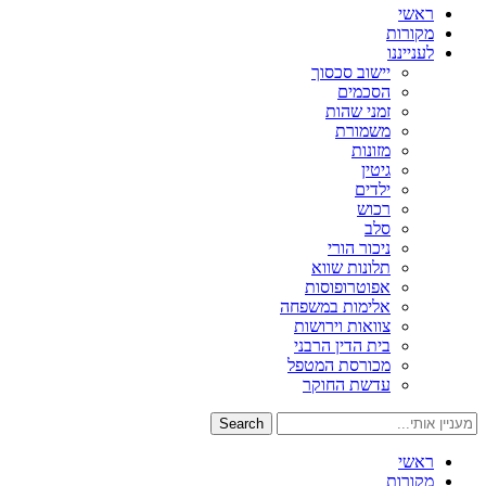
ראשי
מקורות
לענייננו
יישוב סכסוך
הסכמים
זמני שהות
משמורת
מזונות
גיטין
ילדים
רכוש
סלב
ניכור הורי
תלונות שווא
אפוטרופוסות
אלימות במשפחה
צוואות וירושות
בית הדין הרבני
מכורסת המטפל
עדשת החוקר
Search
ראשי
מקורות