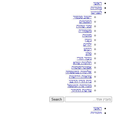
ראשי
מקורות
לענייננו
יישוב סכסוך
הסכמים
זמני שהות
משמורת
מזונות
גיטין
ילדים
רכוש
סלב
ניכור הורי
תלונות שווא
אפוטרופוסות
אלימות במשפחה
צוואות וירושות
בית הדין הרבני
מכורסת המטפל
עדשת החוקר
Search
ראשי
מקורות