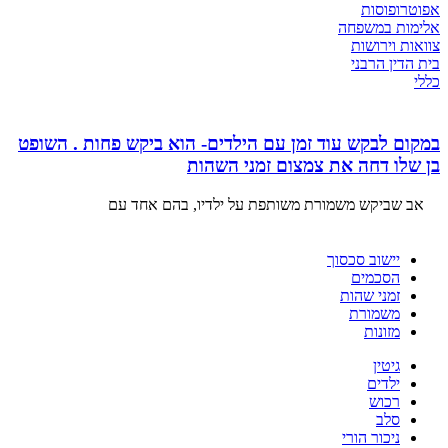
אפוטרופוסות
אלימות במשפחה
צוואות וירושות
בית הדין הרבני
כללי
במקום לבקש עוד זמן עם הילדים- הוא ביקש פחות . השופט
בן שלו דחה את צמצום זמני השהות
אב שביקש משמורת משותפת על ילדיו, בהם אחד עם
יישוב סכסוך
הסכמים
זמני שהות
משמורת
מזונות
גיטין
ילדים
רכוש
סלב
ניכור הורי