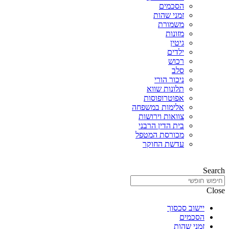
הסכמים
זמני שהות
משמורת
מזונות
גיטין
ילדים
רכוש
סלב
ניכור הורי
תלונות שווא
אפוטרופוסות
אלימות במשפחה
צוואות וירושות
בית הדין הרבני
מכורסת המטפל
עדשת החוקר
Search
Close
יישוב סכסוך
הסכמים
זמני שהות