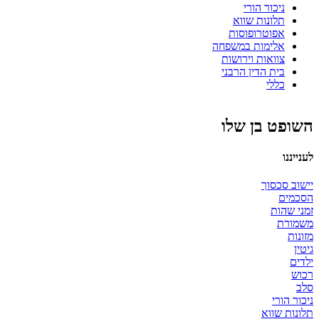
ניכור הורי
תלונות שווא
אפוטרופוסות
אלימות במשפחה
צוואות וירושות
בית הדין הרבני
כללי
השופט בן שלו
לענייננו
יישוב סכסוך
הסכמים
זמני שהות
משמורת
מזונות
גיטין
ילדים
רכוש
סלב
ניכור הורי
תלונות שווא