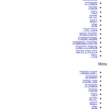
משמורת
מזונות
גיטין
ילדים
רכוש
סלב
ניכור הורי
תלונות שווא
אפוטרופוסות
אלימות במשפחה
צוואות וירושות
בית הדין הרבני
כללי
Menu
יישוב סכסוך
הסכמים
זמני שהות
משמורת
מזונות
גיטין
ילדים
רכוש
סלב