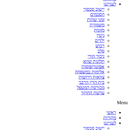
לענייננו
יישוב סכסוך
הסכמים
זמני שהות
משמורת
מזונות
גיטין
ילדים
רכוש
סלב
ניכור הורי
תלונות שווא
אפוטרופוסות
אלימות במשפחה
צוואות וירושות
בית הדין הרבני
מכורסת המטפל
עדשת החוקר
Menu
ראשי
מקורות
לענייננו
יישוב סכסוך