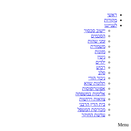
דלג
לתוכן
ראשי
מקורות
לענייננו
יישוב סכסוך
הסכמים
זמני שהות
משמורת
מזונות
גיטין
ילדים
רכוש
סלב
ניכור הורי
תלונות שווא
אפוטרופוסות
אלימות במשפחה
צוואות וירושות
בית הדין הרבני
מכורסת המטפל
עדשת החוקר
Menu