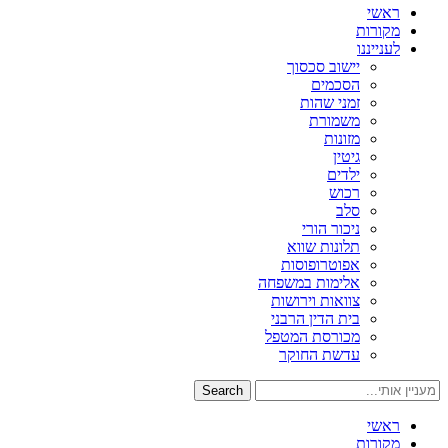
ראשי
מקורות
לענייננו
יישוב סכסוך
הסכמים
זמני שהות
משמורת
מזונות
גיטין
ילדים
רכוש
סלב
ניכור הורי
תלונות שווא
אפוטרופוסות
אלימות במשפחה
צוואות וירושות
בית הדין הרבני
מכורסת המטפל
עדשת החוקר
Search
ראשי
מקורות