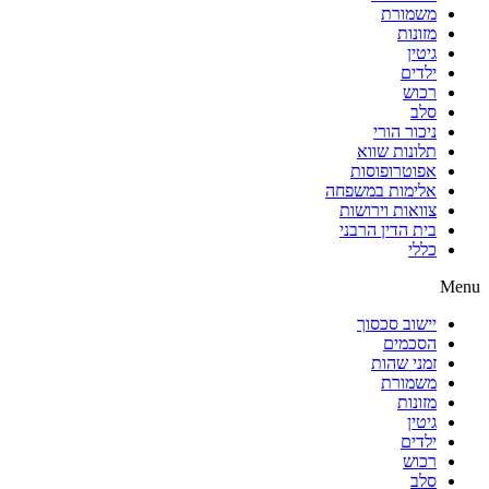
משמורת
מזונות
גיטין
ילדים
רכוש
סלב
ניכור הורי
תלונות שווא
אפוטרופוסות
אלימות במשפחה
צוואות וירושות
בית הדין הרבני
כללי
Menu
יישוב סכסוך
הסכמים
זמני שהות
משמורת
מזונות
גיטין
ילדים
רכוש
סלב