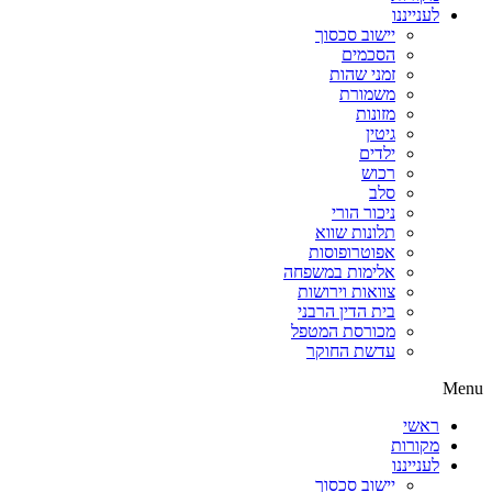
לענייננו
יישוב סכסוך
הסכמים
זמני שהות
משמורת
מזונות
גיטין
ילדים
רכוש
סלב
ניכור הורי
תלונות שווא
אפוטרופוסות
אלימות במשפחה
צוואות וירושות
בית הדין הרבני
מכורסת המטפל
עדשת החוקר
Menu
ראשי
מקורות
לענייננו
יישוב סכסוך