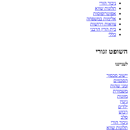
ניכור הורי
תלונות שווא
אפוטרופוסות
אלימות במשפחה
צוואות וירושות
בית הדין הרבני
כללי
השופט זגורי
לענייננו
יישוב סכסוך
הסכמים
זמני שהות
משמורת
מזונות
גיטין
ילדים
רכוש
סלב
ניכור הורי
תלונות שווא