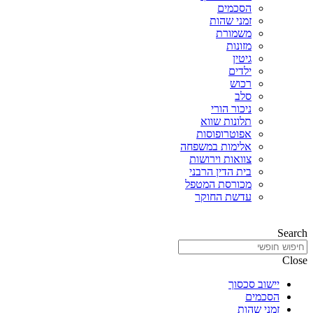
הסכמים
זמני שהות
משמורת
מזונות
גיטין
ילדים
רכוש
סלב
ניכור הורי
תלונות שווא
אפוטרופוסות
אלימות במשפחה
צוואות וירושות
בית הדין הרבני
מכורסת המטפל
עדשת החוקר
Search
Close
יישוב סכסוך
הסכמים
זמני שהות