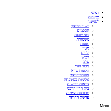
דלג
לתוכן
ראשי
מקורות
לענייננו
יישוב סכסוך
הסכמים
זמני שהות
משמורת
מזונות
גיטין
ילדים
רכוש
סלב
ניכור הורי
תלונות שווא
אפוטרופוסות
אלימות במשפחה
צוואות וירושות
בית הדין הרבני
מכורסת המטפל
עדשת החוקר
Menu